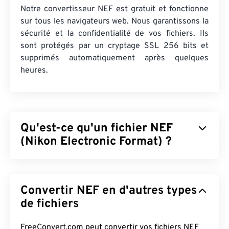
Notre convertisseur NEF est gratuit et fonctionne
sur tous les navigateurs web. Nous garantissons la
sécurité et la confidentialité de vos fichiers. Ils
sont protégés par un cryptage SSL 256 bits et
supprimés automatiquement après quelques
heures.
Qu'est-ce qu'un fichier NEF
(Nikon Electronic Format) ?
Le format électronique Nikon (NEF) est un format
de fichier propriétaire pour les appareils photo
Convertir NEF en d'autres types
Nikon. Il s'agit d'un format
RAW
, ce qui signifie
qu'il inclut toutes les informations relatives à
de fichiers
l'image capturée par le capteur de l'appareil, telles
que les données relatives à l'appareil utilisé et aux
FreeConvert.com peut convertir vos fichiers NEF