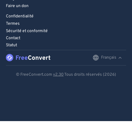
Faire un don
Confidentialité
Termes
Sécurité et conformité
Contact
Statut
Français
English
Deutsch
© FreeConvert.com
v2.30
Tous droits réservés (2026)
Español
Français
Português
Italiano
Dutch