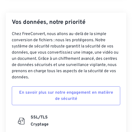
à des programmes capables d'ouvrir les fichiers
NEF, nous vous recommandons de les convertir via
notre outil
NEF vers JPG
. Cependant, les fichiers
Vos données, notre priorité
NEF doivent être traités avant d'être convertis en
JPG.
Chez FreeConvert, nous allons au-delà de la simple
conversion de fichiers : nous les protégeons. Notre
système de sécurité robuste garantit la sécurité de vos
données, que vous convertissiez une image, une vidéo ou
Développé par :
Nikon, Inc.
un document. Grâce à un chiffrement avancé, des centres
Version initiale :
2002
de données sécurisés et une surveillance vigilante, nous
prenons en charge tous les aspects de la sécurité de vos
Liens utiles:
données.
https://www.nikonusa.com/en/learn-and-
explore/a/products-and-innovation/nikon-electronic-
En savoir plus sur notre engagement en matière
format-nef.html
de sécurité
SSL/TLS
Cryptage