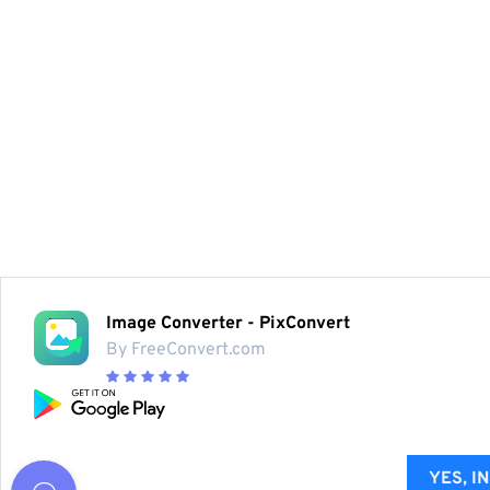
Image Converter - PixConvert
By FreeConvert.com
YES, I