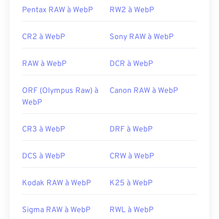
Article de Google Developer sur la compression
Pentax RAW à WebP
RW2 à WebP
explore/a/products-and-innovation/nikon-electronic-
WebP
format-nef.html
Outils WebP associés :
CR2 à WebP
Sony RAW à WebP
Utilisez notre
sélecteur de couleurs
pour choisir
les couleurs des images WebP
RAW à WebP
DCR à WebP
ORF (Olympus Raw) à
Canon RAW à WebP
WebP
CR3 à WebP
DRF à WebP
DCS à WebP
CRW à WebP
Kodak RAW à WebP
K25 à WebP
Sigma RAW à WebP
RWL à WebP