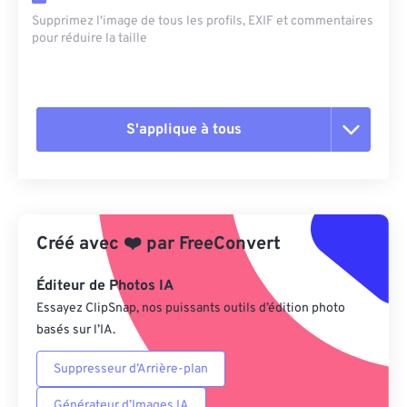
Supprimez l'image de tous les profils, EXIF ​​et commentaires
pour réduire la taille
S'applique à tous
Réinitialiser toutes les options
Appliquer à partir du préréglage
Créé avec
❤️
par
FreeConvert
Enregistrer comme préréglage
Éditeur de Photos IA
Essayez ClipSnap, nos puissants outils d’édition photo
basés sur l’IA.
Suppresseur d’Arrière-plan
Générateur d’Images IA