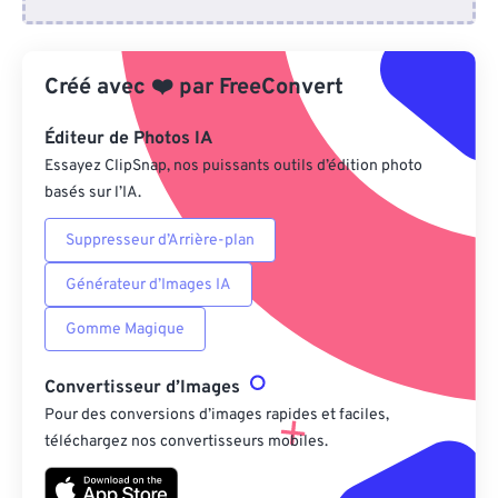
Depuis Dropbox
Créé avec
❤️
par
FreeConvert
Depuis Google Drive
Éditeur de Photos IA
Depuis OneDrive
Essayez ClipSnap, nos puissants outils d’édition photo
basés sur l’IA.
Suppresseur d’Arrière-plan
Depuis l'URL
Générateur d’Images IA
Gomme Magique
Convertisseur d’Images
Pour des conversions d’images rapides et faciles,
téléchargez nos convertisseurs mobiles.