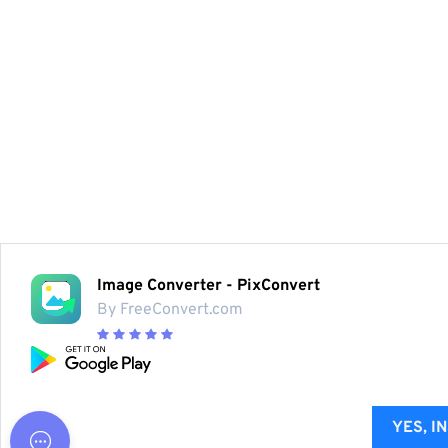
Image Converter - PixConvert
By FreeConvert.com
YES, I