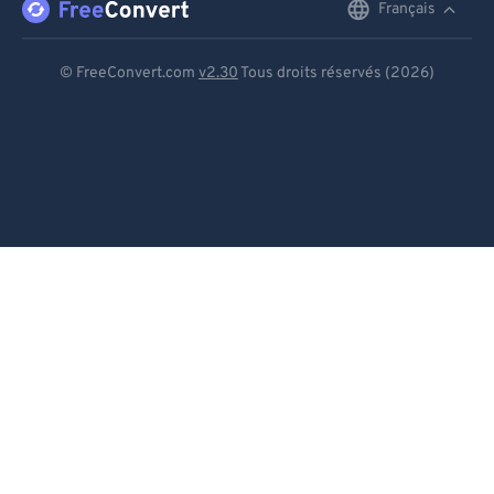
Français
English
Deutsch
© FreeConvert.com
v2.30
Tous droits réservés (2026)
Español
Français
Português
Italiano
Dutch
日本語
简体中文
繁體中文
한국어