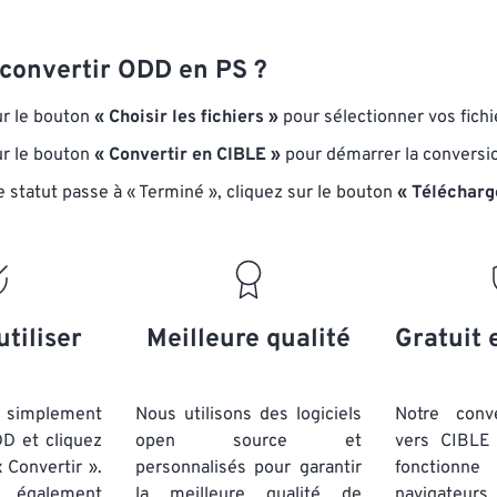
onvertir ODD en PS ?
ur le bouton
« Choisir les fichiers »
pour sélectionner vos fich
ur le bouton
« Convertir en CIBLE »
pour démarrer la conversi
e statut passe à « Terminé », cliquez sur le bouton
« Télécharg
utiliser
Meilleure qualité
Gratuit 
simplement
Nous utilisons des logiciels
Notre conv
DD et cliquez
open source et
vers CIBLE 
 Convertir ».
personnalisés pour garantir
fonctionne
 également
la meilleure qualité de
navigateu