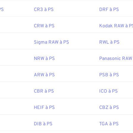
PS
CR3 à PS
DRF à PS
CRW à PS
Kodak RAW à P
Sigma RAW à PS
RWL à PS
NRW à PS
Panasonic RAW
ARW à PS
PSB à PS
CBR à PS
ICO à PS
HEIF à PS
CBZ à PS
DIB à PS
TGA à PS