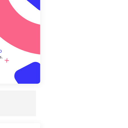
e préréglage
s.