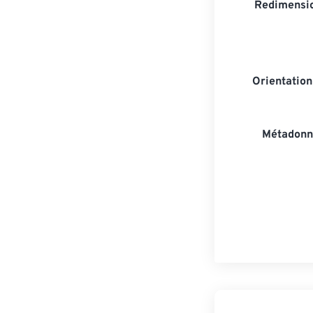
Redimensio
Orientatio
Métadonn