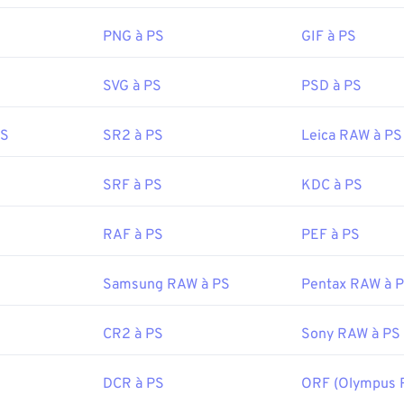
PNG à PS
GIF à PS
SVG à PS
PSD à PS
PS
SR2 à PS
Leica RAW à PS
SRF à PS
KDC à PS
RAF à PS
PEF à PS
Samsung RAW à PS
Pentax RAW à 
CR2 à PS
Sony RAW à PS
DCR à PS
ORF (Olympus 