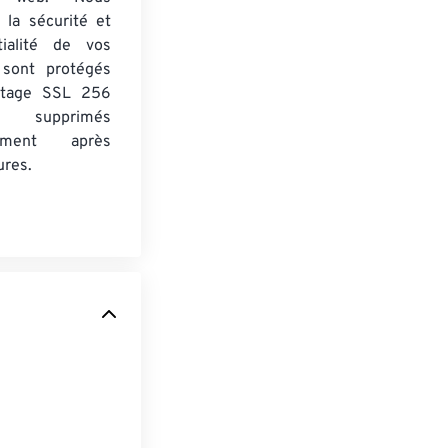
 la sécurité et
tialité de vos
s sont protégés
ptage SSL 256
 supprimés
uement après
ures.