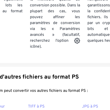
par lots
les
conversion possible. Dans la
garantissons
au format
plupart des cas, vous
la confiden
pouvez affiner les
fichiers. Il
paramètres de conversion
par un cry
via les « Paramètres
bits et
avancés » (facultatif,
automatiq
quelques he
recherchez l'option
icône).
Convertir d'autres fichiers au format PS
FreeConvert.com peut convertir vos autres fichiers au format PS :
eur
TIFF à PS
JPG à PS