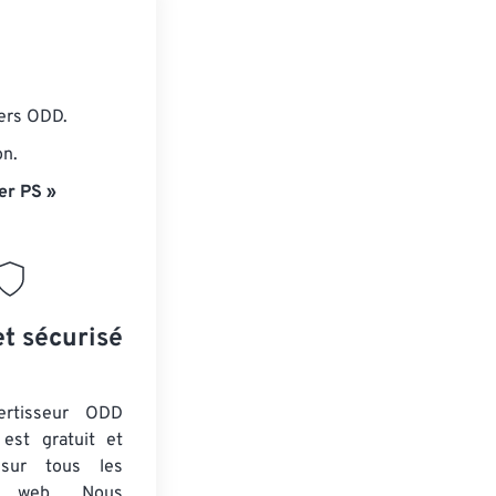
iers ODD.
on.
er PS »
et sécurisé
ertisseur ODD
est gratuit et
 sur tous les
rs web. Nous