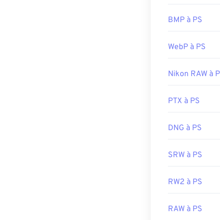
BMP à PS
WebP à PS
Nikon RAW à 
PTX à PS
DNG à PS
SRW à PS
RW2 à PS
RAW à PS