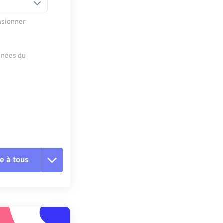
nsionner
onnées du
e à tous
es les options
r du préréglage