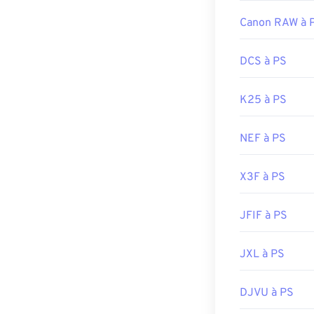
Canon RAW à 
DCS à PS
K25 à PS
NEF à PS
X3F à PS
JFIF à PS
JXL à PS
DJVU à PS