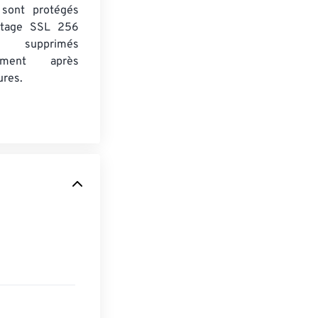
s sont protégés
ptage SSL 256
 supprimés
uement après
ures.