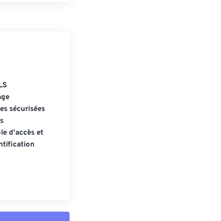
LS
age
s sécurisées
s
le d'accès et
tification