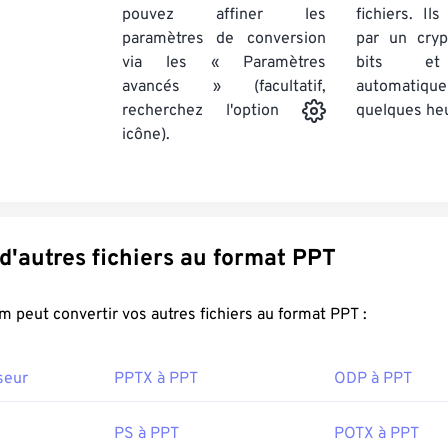
pouvez affiner les
fichiers. Il
paramètres de conversion
par un cry
via les « Paramètres
bits et
avancés » (facultatif,
automatiq
quelques he
recherchez l'option
icône).
Convertir d'autres fichiers au format PPT
FreeConvert.com peut convertir vos autres fichiers au format PPT :
seur
PPTX à PPT
ODP à PPT
PS à PPT
POTX à PPT