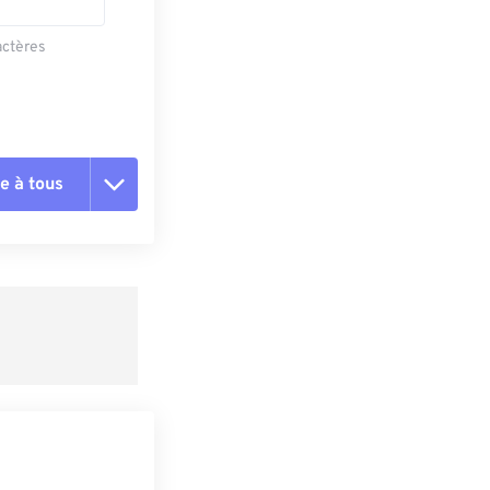
actères
e à tous
es les options
r du préréglage
e préréglage