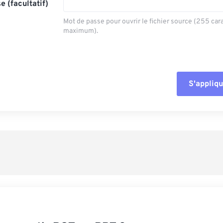
e (facultatif)
Mot de passe pour ouvrir le fichier source (255 car
maximum).
S'appliqu
Réinitialiser tout
Appliquer à parti
Enregistrer comm