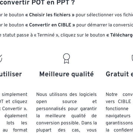
onvertir POT en PPT ?
ur le bouton
« Choisir les fichiers »
pour sélectionner vos fichi
ur le bouton
« Convertir en CIBLE »
pour démarrer la conversi
e statut passe à « Terminé », cliquez sur le bouton
« Télécharg
utiliser
Meilleure qualité
Gratuit 
simplement
Nous utilisons des logiciels
Notre conv
OT et cliquez
open source et
vers CIBLE 
 Convertir ».
personnalisés pour garantir
fonctionne
 également
la meilleure qualité de
navigateu
par lots
les
conversion possible. Dans la
garantissons
au format
plupart des cas, vous
la confiden