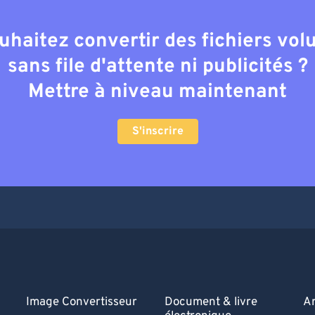
uhaitez convertir des fichiers vo
sans file d'attente ni publicités ?
Mettre à niveau maintenant
S'inscrire
Image Convertisseur
Document & livre
A