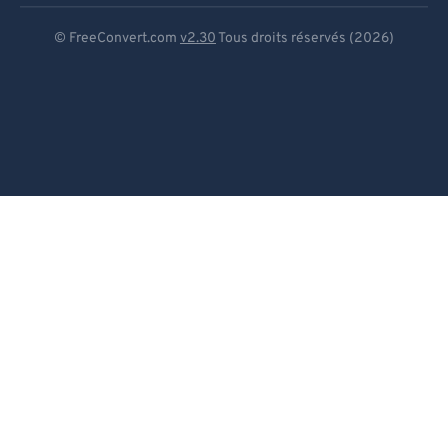
Deutsch
© FreeConvert.com
v2.30
Tous droits réservés (2026)
Español
Français
Português
Italiano
Dutch
日本語
简体中文
繁體中文
한국어
Svenska