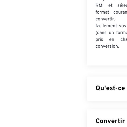
RMI et sélec
format coura
convertir.
facilement vos
(dans un form
pris en cha
conversion.
Qu'est-ce
MIDI-Sequention
Interface) inté
fichier RMI ser
RMI ne contient