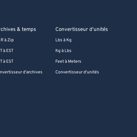
rchives & temps
Convertisseur d'unités
R à Zip
Lbs à Kg
T à EST
Kg à Lbs
T à EST
Feet à Meters
nvertisseur d'archives
Convertisseur d'unités