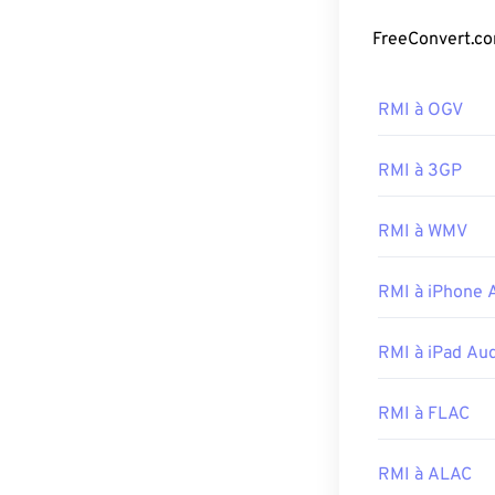
fichier de sons
Comment o
RMI à OGV
Le programme id
polyvalent pour 
RMI à 3GP
Sur toutes les
fichiers RMI. S
RMI à WMV
Media Player
e
Développé par 
RMI à iPhone 
Sortie initiale :
Liens utiles:
RMI à iPad Au
https://en.wiki
RMI à FLAC
https://www.mid
RMI à ALAC