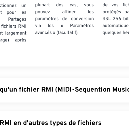
plupart des cas, vous
de vos fich
tionnez un
pouvez affiner les
protégés p
nt pour les
paramètres de conversion
SSL 256 bit
 Partagez
via les « Paramètres
automatiq
 fichiers RMI
avancés » (facultatif).
quelques he
at largement
rge) après
 qu'un fichier RMI (MIDI-Sequention Music
 Music (RMI) est un format de fichier MIDI (Musical Instrumen
gré au format
RIFF
(Resource Interchange File Format). Dans ce
t à fournir des instructions et à stocker des commentaires. De p
Convertir RMI en d'autres types de fichiers
 pas de données audio. L'un des avantages du RMI est qu'il pe