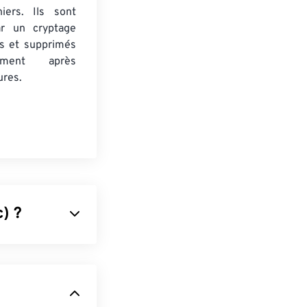
iers. Ils sont
ar un cryptage
s et supprimés
uement après
ures.
) ?
t Digital
 format, le
lus, un fichier
ut contenir un