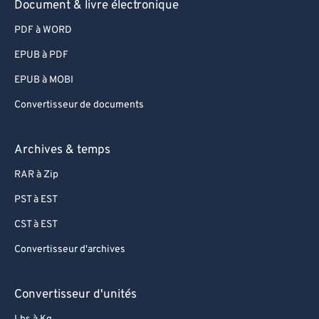
89
89
Document & livre électronique
90
90
PDF à WORD
91
91
EPUB à PDF
92
92
EPUB à MOBI
93
93
Convertisseur de documents
94
94
Archives & temps
95
95
96
96
RAR à Zip
97
97
PST à EST
98
98
CST à EST
99
99
Convertisseur d'archives
Convertisseur d'unités