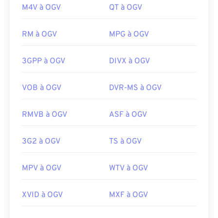
Développé par :
MIDI Manufacturers Association
M4V à OGV
QT à OGV
Microsoft Windows et
Elmedia
pour Mac OS X sont
également de bons choix.
Sortie initiale :
1983
RM à OGV
MPG à OGV
Il est possible de lire le format OGV avec
Windows
Liens utiles:
Media Player
et les lecteurs
DirectShow
, mais
https://en.wikipedia.org/wiki/MIDI
uniquement avec un
filtre DirectShow
. En
3GPP à OGV
DIVX à OGV
https://www.midi.org/specifications
revanche, si le lecteur n'est pas basé sur
DirectShow, le filtre n'est pas nécessaire.
VOB à OGV
DVR-MS à OGV
Développé par :
Xiph.Org Foundation
RMVB à OGV
ASF à OGV
Sortie initiale :
2017
Liens utiles:
3G2 à OGV
TS à OGV
https://en.wikipedia.org/wiki/Ogg
https://www.xiph.org/
MPV à OGV
WTV à OGV
XVID à OGV
MXF à OGV