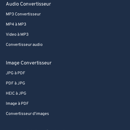
76
76
Audio Convertisseur
77
77
MP3 Convertisseur
78
78
MP4 à MP3
79
79
Video à MP3
80
80
Convertisseur audio
81
81
82
82
Image Convertisseur
83
83
JPG à PDF
84
84
PDF à JPG
85
85
HEIC à JPG
86
86
Image à PDF
87
87
Convertisseur d'images
88
88