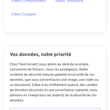
Video Compresseur
Video Tondeuse
37
37
37
37
37
37
Video Cropper
38
38
38
38
38
38
39
39
39
39
39
39
40
40
40
40
40
40
41
41
41
41
41
41
42
42
42
42
42
42
Vos données, notre priorité
43
43
43
43
43
43
Chez FreeConvert, nous allons au-delà de la simple
44
44
44
44
44
44
conversion de fichiers : nous les protégeons. Notre
45
45
45
45
45
45
système de sécurité robuste garantit la sécurité de vos
données, que vous convertissiez une image, une vidéo ou
46
46
46
46
46
46
un document. Grâce à un chiffrement avancé, des centres
de données sécurisés et une surveillance vigilante, nous
47
47
47
47
47
47
prenons en charge tous les aspects de la sécurité de vos
48
48
48
48
48
48
données.
49
49
49
49
49
49