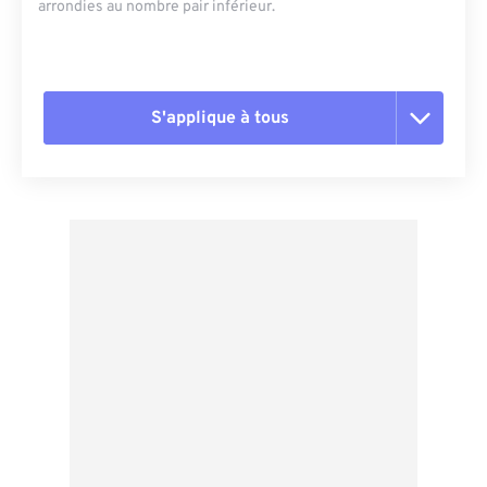
arrondies au nombre pair inférieur.
S'applique à tous
Réinitialiser toutes les options
Appliquer à partir du préréglage
Enregistrer comme préréglage