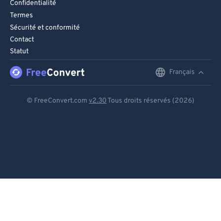
Confidentialité
Termes
Sécurité et conformité
Contact
Statut
Français
English
Deutsch
© FreeConvert.com
v2.30
Tous droits réservés (2026)
Español
Français
Português
Italiano
Dutch
日本語