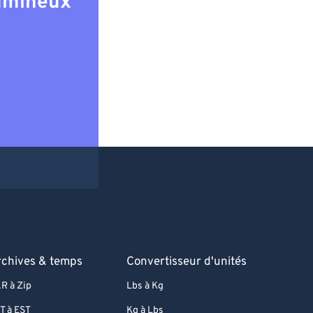
lumineux
rchives & temps
Convertisseur d'unités
R à Zip
Lbs à Kg
T à EST
Kg à Lbs