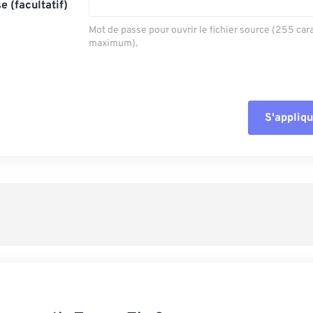
e (facultatif)
Mot de passe pour ouvrir le fichier source (255 car
maximum).
S'appliqu
Réinitialiser tout
Appliquer à parti
Enregistrer comm