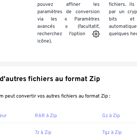
pouvez affiner les
fichiers. Il
paramètres de conversion
par un cry
via les « Paramètres
bits et
avancés » (facultatif,
automatiq
quelques he
recherchez l'option
icône).
Convertir d'autres fichiers au format Zip
FreeConvert.com peut convertir vos autres fichiers au format Zip :
eur
RAR à Zip
Gz à Zip
7z à Zip
Tgz à Zip