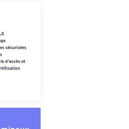
LS
age
s sécurisées
s
le d'accès et
tification