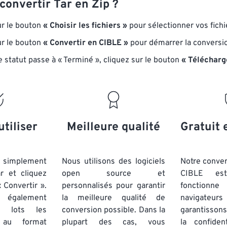
onvertir Tar en Zip ?
ur le bouton
« Choisir les fichiers »
pour sélectionner vos fichie
ur le bouton
« Convertir en CIBLE »
pour démarrer la conversi
e statut passe à « Terminé », cliquez sur le bouton
« Télécharg
utiliser
Meilleure qualité
Gratuit 
simplement
Nous utilisons des logiciels
Notre conver
ar et cliquez
open source et
CIBLE est
 Convertir ».
personnalisés pour garantir
fonctionne
 également
la meilleure qualité de
navigateu
par lots
les
conversion possible. Dans la
garantissons
u format
plupart des cas, vous
la confiden