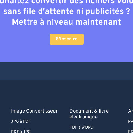
uhaitez convertir des fichiers vo
sans file d'attente ni publicités ?
Mettre à niveau maintenant
S'inscrire
Image Convertisseur
Document & livre
A
électronique
JPG à PDF
RA
PDF à WORD
PDF à JPG
PS