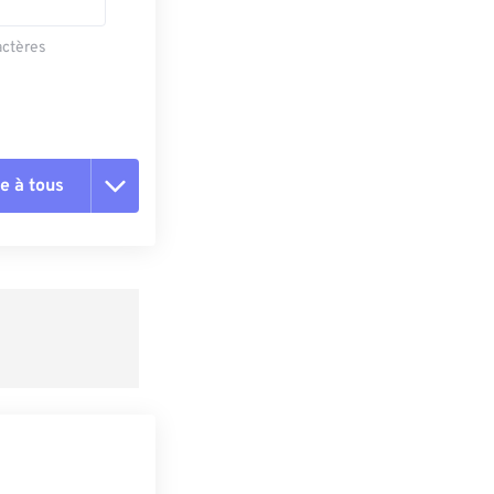
actères
e à tous
es les options
r du préréglage
e préréglage