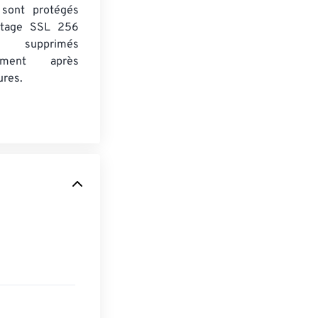
s sont protégés
ptage SSL 256
 supprimés
uement après
ures.