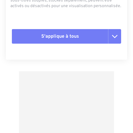
sous-titres souples, stockés séparément, peuvent être
activés ou désactivés pour une visualisation personnalisée.
S'applique à tous
Réinitialiser toutes les options
Appliquer à partir du préréglage
Enregistrer comme préréglage