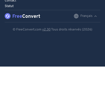
Contact
Statut
Français
English
Deutsch
© FreeConvert.com
v2.30
Tous droits réservés (2026)
Español
Français
Português
Italiano
Dutch
日本語
简体中文
繁體中文