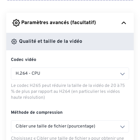
Depuis Google Drive
Paramètres avancés (facultatif)
Depuis OneDrive
Qualité et taille de la vidéo
Codec vidéo
Depuis l'URL
H.264 - CPU
Le codec H265 peut réduire la taille de la vidéo de 20 à 75
% de plus par rapport au H264 (en particulier les vidéos
haute résolution)
Méthode de compression
Cibler une taille de fichier (pourcentage)
Choisissez « Cibler une taille de fichier » pour obtenir une