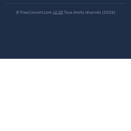
Deutsch
© FreeConvert.com
v2.30
Tous droits réservés (2026)
Español
Français
Português
Italiano
Dutch
日本語
简体中文
繁體中文
한국어
Svenska