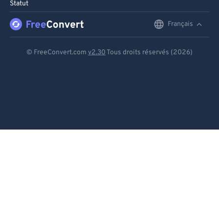
Statut
Français
English
Deutsch
© FreeConvert.com
v2.30
Tous droits réservés (2026)
Español
Français
Português
Italiano
Dutch
日本語
简体中文
繁體中文