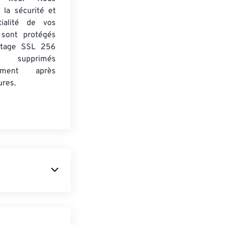
 la sécurité et
tialité de vos
s sont protégés
ptage SSL 256
 supprimés
uement après
ures.
e des images
de données
ur
de l'image. Il