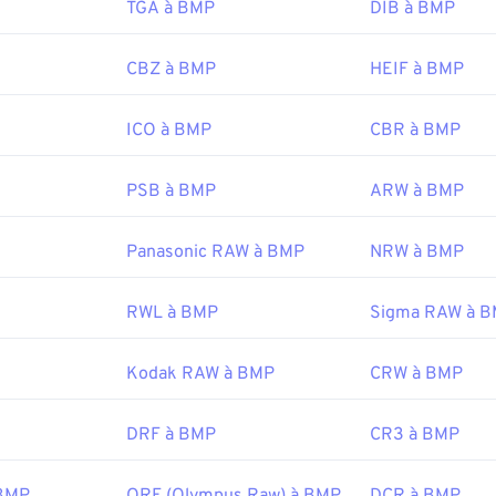
TGA à BMP
DIB à BMP
:
Microsoft Corporation
20 novembre 1985
CBZ à BMP
HEIF à BMP
ipedia.org/wiki/BMP_file_format
ICO à BMP
CBR à BMP
microsoft.com/en-us/windows/win32/gdi/bitmaps
PSB à BMP
ARW à BMP
Panasonic RAW à BMP
NRW à BMP
RWL à BMP
Sigma RAW à 
Kodak RAW à BMP
CRW à BMP
DRF à BMP
CR3 à BMP