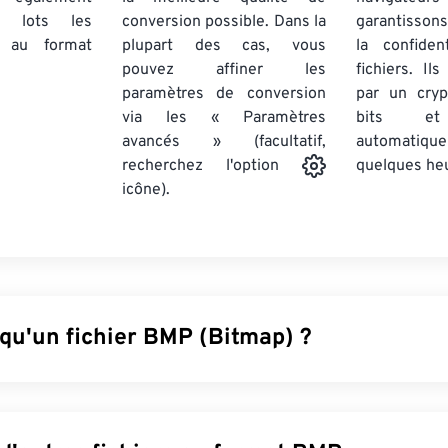
par lots
les
conversion possible. Dans la
garantissons
au format
plupart des cas, vous
la confiden
pouvez affiner les
fichiers. Il
paramètres de conversion
par un cry
via les « Paramètres
bits et
avancés » (facultatif,
automatiq
quelques he
recherchez l'option
icône).
 qu'un fichier BMP (Bitmap) ?
p (BMP) est un format de fichier
basé sur des pixels
qui stock
es, généralement sans compression. Il utilise une structure 
elée
« images matricielles »
, qui définit la
profondeur de coule