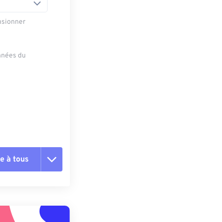
nsionner
onnées du
e à tous
es les options
r du préréglage