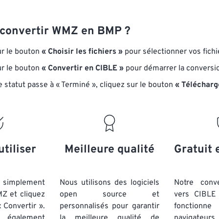
convertir WMZ en BMP ?
ur le bouton
« Choisir les fichiers »
pour sélectionner vos fich
ur le bouton
« Convertir en CIBLE »
pour démarrer la conversi
e statut passe à « Terminé », cliquez sur le bouton
« Télécharg
utiliser
Meilleure qualité
Gratuit 
simplement
Nous utilisons des logiciels
Notre conv
MZ et cliquez
open source et
vers CIBLE 
 Convertir ».
personnalisés pour garantir
fonctionne
 également
la meilleure qualité de
navigateu