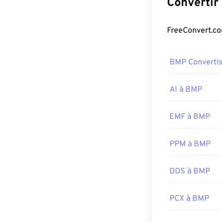
est principalem
de l'absence d
Comment o
BMP Converti
Le format BMP 
dans l'applicat
Microsoft. Mal
AI à BMP
périphérique, 
d'exploitation e
EMF à BMP
PPM à BMP
Outre l'ouvertu
comme
Adobe I
pensez à utilis
DDS à BMP
fichiers BMP, 
et
ColorStroke
PCX à BMP