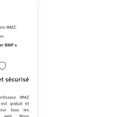
iers WMZ.
on.
er BMP »
et sécurisé
ertisseur WMZ
est gratuit et
 sur tous les
rs web. Nous