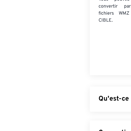
convertir 
fichiers WMZ
CIBLE.
Qu'est-ce
Le format bitma
bidimensionnell
matricielle app