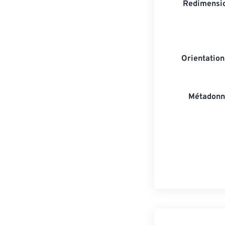
Redimensio
Orientatio
Métadonn