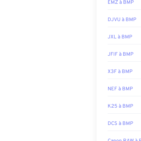
EMZ à BMP
Développé par 
Sortie initiale :
DJVU à BMP
Liens utiles:
https://en.wik
JXL à BMP
https://docs.
JFIF à BMP
X3F à BMP
NEF à BMP
K25 à BMP
DCS à BMP