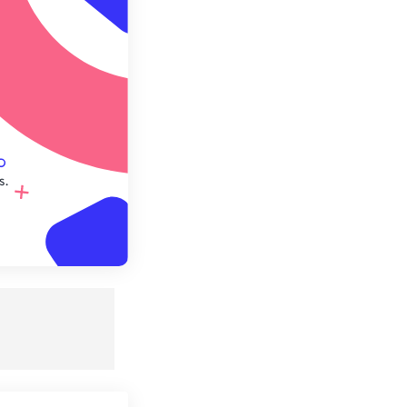
e préréglage
s.