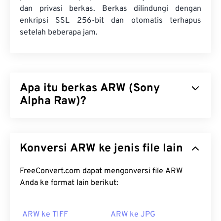
dan privasi berkas. Berkas dilindungi dengan
enkripsi SSL 256-bit dan otomatis terhapus
setelah beberapa jam.
Apa itu berkas ARW (Sony
Alpha Raw)?
Sony Alpha Raw (ARW) adalah format berkas RAW
khusus untuk kamera digital Sony. Format ini juga
Konversi ARW ke jenis file lain
dikenal sebagai berkas RAW Kamera Digital Sony.
ARW adalah berkas gambar yang tidak terkompresi
dan tidak diproses, yang berisi semua informasi
FreeConvert.com dapat mengonversi file ARW
berkas, sebagaimana ditangkap oleh sensor di
Anda ke format lain berikut:
kamera yang mengambil gambar tersebut. Karena
berkas ini tidak dikompresi, tidak ada data yang
ARW ke TIFF
ARW ke JPG
hilang, yang merupakan keunggulan utama ARW