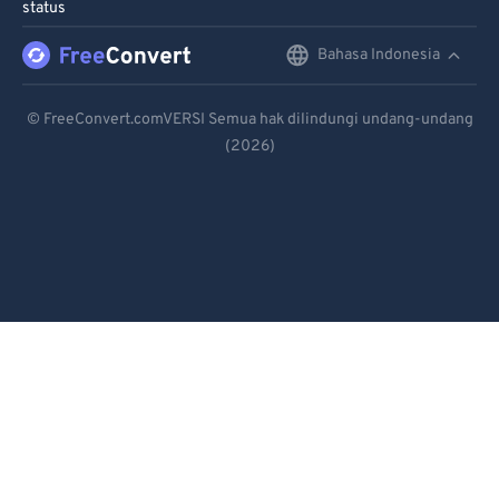
status
Bahasa Indonesia
English
Deutsch
© FreeConvert.comVERSI Semua hak dilindungi undang-undang
(2026)
Español
Français
Português
Italiano
Dutch
日本語
简体中文
繁體中文