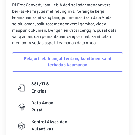
Di FreeConvert, kami lebih dari sekadar mengonversi
berkas—kami juga melindunginya. Kerangka kerja
keamanan kami yang tangguh memastikan data Anda
Dikembangkan oleh:
Sony Corporation
selalu aman, baik saat mengonversi gambar, video,
Rilis Awal:
1990
maupun dokumen. Dengan enkripsi canggih, pusat data
yang aman, dan pemantauan yang cermat, kami telah
Tautan yang berguna:
menjamin setiap aspek keamanan data Anda.
https://support.d-
imaging.sony.co.jp/www/disoft/int/idc/intro/raw.html
Pelajari lebih lanjut tentang komitmen kami
terhadap keamanan
SSL/TLS
Enkripsi
Data Aman
Pusat
Kontrol Akses dan
Autentikasi