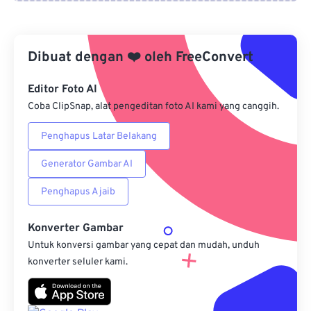
Dari Google Drive
Dibuat dengan
❤️
oleh
FreeConvert
Dari OneDrive
Editor Foto AI
Coba ClipSnap, alat pengeditan foto AI kami yang canggih.
Dari Url
Penghapus Latar Belakang
Generator Gambar AI
Penghapus Ajaib
Konverter Gambar
Untuk konversi gambar yang cepat dan mudah, unduh
konverter seluler kami.