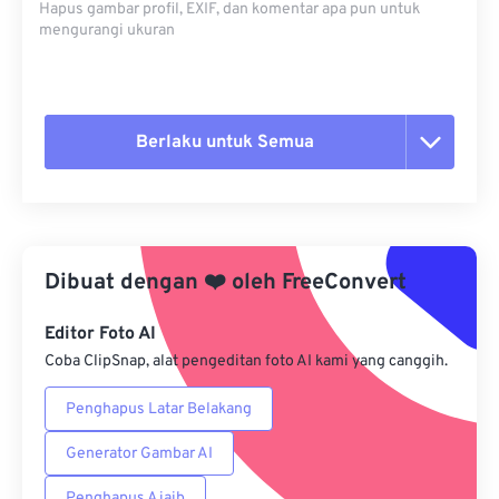
Hapus gambar profil, EXIF, dan komentar apa pun untuk
mengurangi ukuran
Berlaku untuk Semua
Setel ulang semua opsi
Terapkan dari Preset
Dibuat dengan
❤️
oleh
FreeConvert
Simpan sebagai Preset
Editor Foto AI
Coba ClipSnap, alat pengeditan foto AI kami yang canggih.
Penghapus Latar Belakang
Generator Gambar AI
Penghapus Ajaib