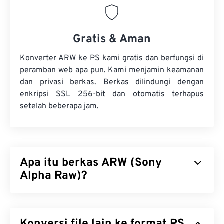
Gratis & Aman
Konverter ARW ke PS kami gratis dan berfungsi di
peramban web apa pun. Kami menjamin keamanan
dan privasi berkas. Berkas dilindungi dengan
enkripsi SSL 256-bit dan otomatis terhapus
setelah beberapa jam.
Apa itu berkas ARW (Sony
Alpha Raw)?
Sony Alpha Raw (ARW) adalah format berkas RAW
khusus untuk kamera digital Sony. Format ini juga
dikenal sebagai berkas RAW Kamera Digital Sony.