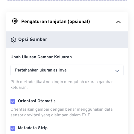
Dari Google Drive
Pengaturan lanjutan (opsional)
Dari OneDrive
Opsi Gambar
Dari Url
Ubah Ukuran Gambar Keluaran
Pertahankan ukuran aslinya
Pilih metode jika Anda ingin mengubah ukuran gambar
keluaran.
Orientasi Otomatis
Orientasikan gambar dengan benar menggunakan data
sensor gravitasi yang disimpan dalam EXIF
Metadata Strip