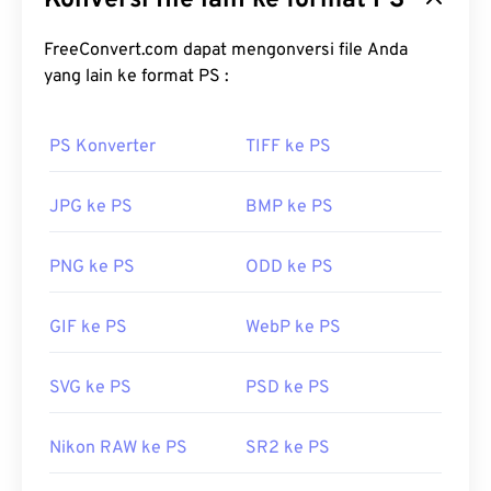
Konversi file lain ke format PS
ARW adalah berkas gambar yang tidak terkompresi
dan tidak diproses, yang berisi semua informasi
FreeConvert.com dapat mengonversi file Anda
berkas, sebagaimana ditangkap oleh sensor di
yang lain ke format PS :
kamera yang mengambil gambar tersebut. Karena
berkas ini tidak dikompresi, tidak ada data yang
PS Konverter
TIFF ke PS
hilang, yang merupakan keunggulan utama ARW
dan semua jenis berkas RAW.
JPG ke PS
BMP ke PS
Bagaimana cara membuka berkas
ARW?
PNG ke PS
ODD ke PS
Sony menyediakan
Sony® RAW Driver
sebagai
GIF ke PS
WebP ke PS
program bawaan untuk membuka berkas ARW.
Driver ini memungkinkan Anda melihat berkas
ARW di sistem operasi (OS) Microsoft Windows
SVG ke PS
PSD ke PS
seperti halnya Anda melihat berkas JPEG. Adobe
Photoshop
adalah program lain yang umum
Nikon RAW ke PS
SR2 ke PS
digunakan untuk membuka ARW.