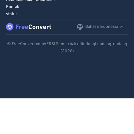
Kontak
status
Bahasa Indonesia
English
Deutsch
© FreeConvert.comVERSI Semua hak dilindungi undang-undang
(2026)
Español
Français
Português
Italiano
Dutch
日本語
简体中文