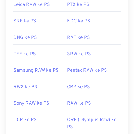
Leica RAW ke PS
PTX ke PS
Di Linux/Unix, gunakan program sumber terbuka
darktable
untuk melihat ARW. Di berbagai platform,
SRF ke PS
KDC ke PS
gunakan
XnView MP
. ARW sering dikonversi ke
JPEG (
ARW ke JPG
) setelah pengeditan pasca-
DNG ke PS
RAF ke PS
pemrosesan.
PEF ke PS
SRW ke PS
Dikembangkan oleh:
Sony Corporation
Samsung RAW ke PS
Pentax RAW ke PS
Rilis Awal:
1990
Tautan yang berguna:
RW2 ke PS
CR2 ke PS
https://support.d-
imaging.sony.co.jp/www/disoft/int/idc/intro/raw.html
Sony RAW ke PS
RAW ke PS
DCR ke PS
ORF (Olympus Raw) ke
PS