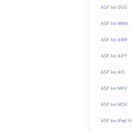
Sebaiknya gun
ASF ke OGG
VLC Media Play
berkas
WMA
d
ASF ke WMA
Dikembangkan 
Rilis awal:
199
ASF ke AMR
Tautan yang b
ASF ke AIFF
https://en.wik
https://docs.m
ASF ke AVI
ASF ke MKV
ASF ke MOV
ASF ke iPad V