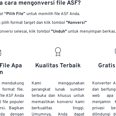
 cara mengonversi file ASF?
bol
“Pilih File”
untuk memilih file ASF Anda.
pilih format target dan klik tombol
"Konversi"
onversi selesai, klik tombol
"Unduh"
untuk menyimpan berkas
File Apa
Kualitas Terbaik
Grati
n
 mendukung
Kami menggunakan
Konverter A
 format file.
perangkat lunak sumber
dan berfung
ile ASF Anda
terbuka dan khusus untuk
web apa
t file populer
memastikan konversi kami
menjamin 
rsi. Bagikan
berkualitas tinggi.
privasi b
nda dengan
Umumnya, Anda dapat
dilindungi 