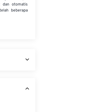
t dan otomatis
telah beberapa
ang berfungsi
ntuk streaming
itel, tag
menu.