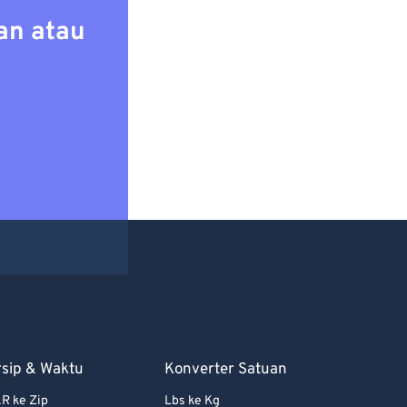
an atau
rsip & Waktu
Konverter Satuan
R ke Zip
Lbs ke Kg