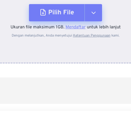
Pilih File
Ukuran file maksimum 1GB.
Mendaftar
untuk lebih lanjut
Dari Perangkat
Dengan melanjutkan, Anda menyetujui
Ketentuan Penggunaan
kami.
Dari Dropbox
Dari Google Drive
Dari OneDrive
Dari Url