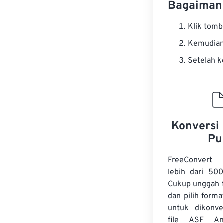
Bagaimana
Klik tom
Kemudian 
Setelah k
Konversi 
Pu
FreeConvert
lebih dari 500
Cukup unggah f
dan pilih forma
untuk dikonve
file ASF A