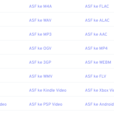
akan
Windows Media Player
untuk membuka berkas ASF. Sebagai
ASF ke M4A
ASF ke FLAC
er
juga merupakan pilihan yang baik. Perlu diingat bahwa ASF d
an
WMV
, yang mungkin ditampilkan sebagai ekstensi berkas A
ASF ke WAV
ASF ke ALAC
oleh:
Microsoft
5
ASF ke MP3
ASF ke AAC
erguna:
ASF ke OGV
ASF ke MP4
ipedia.org/wiki/Format_Sistem_Lanjutan
icrosoft.com/en-us/windows/desktop/wmformat/ikhtisar-form
ASF ke 3GP
ASF ke WEBM
ASF ke WMV
ASF ke FLV
ASF ke Kindle Video
ASF ke Xbox Vi
ideo
ASF ke PSP Video
ASF ke Android