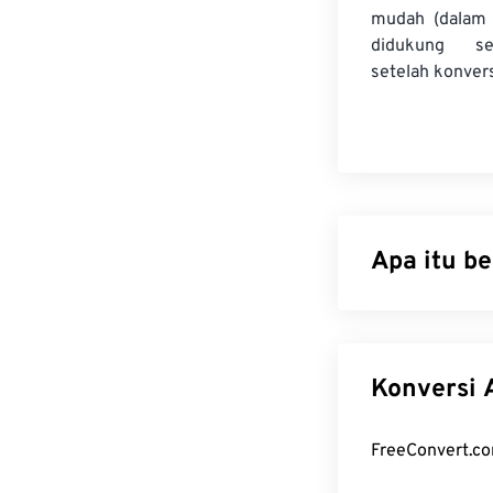
mudah (dalam 
didukung se
setelah konvers
Apa itu b
Advanced Syste
sebagai wadah 
dan agar indepe
K
metadata, stre
Bagaiman