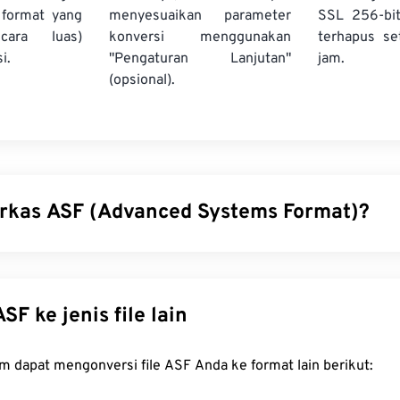
format yang
menyesuaikan parameter
SSL 256-bi
cara luas)
konversi menggunakan
terhapus se
i.
"Pengaturan Lanjutan"
jam.
(opsional).
erkas ASF (Advanced Systems Format)?
ms Format (ASF) adalah produk Microsoft
yang dipatenkan
, y
untuk konten multimedia Windows. Microsoft merancangnya u
nden dari sistem dan protokol. ASF mendukung bab, teks, subt
onversi ASF ke jenis file lain
aming, dan pemutar perangkat keras, tetapi tidak mendukung 
a cara membuka berkas ASF?
FreeConvert.com dapat mengonversi file ASF Anda ke format lain berikut: