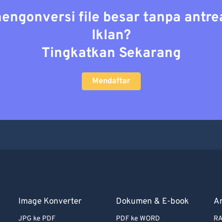
mengonversi file besar tanpa antre
Iklan?
Tingkatkan Sekarang
Mendaftar
Image Konverter
Dokumen & E-book
A
JPG ke PDF
PDF ke WORD
RA