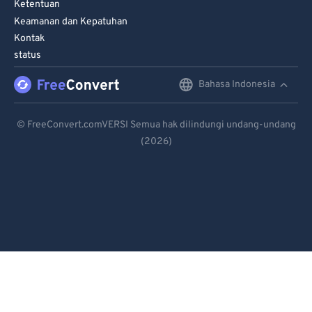
Ketentuan
Keamanan dan Kepatuhan
Kontak
status
Bahasa Indonesia
English
Deutsch
© FreeConvert.comVERSI Semua hak dilindungi undang-undang
(2026)
Español
Français
Português
Italiano
Dutch
日本語