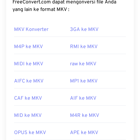
ASF?
menyesuaikannya dengan
perangkat lunak sumber
FreeConvert.com dapat mengonversi file Anda
terbuka
. Namanya berasal dari boneka "
yang lain ke format MKV :
Sebaiknya gunakan
Windows Media Player
untuk
Matryoshka
", jenis kerajinan tangan Rusia yang
membuka berkas ASF. Sebagai alternatif,
VLC
terkenal, terdiri dari satu set boneka kayu
MKV Konverter
3GA ke MKV
Media Player
juga merupakan pilihan yang baik.
berukuran kecil yang ditumpuk satu di atas yang
Perlu diingat bahwa ASF dapat berisi berkas
WMA
lain.
dan
WMV
, yang mungkin ditampilkan sebagai
M4P ke MKV
RMI ke MKV
ekstensi berkas ASF.
Bagaimana cara membuka berkas
MKV?
Dikembangkan oleh:
Microsoft
MIDI ke MKV
raw ke MKV
Rilis awal:
1995
Cara terbaik untuk membuka berkas MKV adalah
AIFC ke MKV
MP1 ke MKV
dengan menggunakan
pemutar media VLC
.
Tautan yang berguna:
Pemutar media ini kompatibel dengan semua
https://en.wikipedia.org/wiki/Format_Sistem_Lanjutan
sistem operasi dan platform. Hal ini penting karena
CAF ke MKV
AIF ke MKV
MKV bukanlah standar industri, yang berarti
https://docs.microsoft.com/en-
pemutar media lain mungkin tidak mendukungnya.
us/windows/desktop/wmformat/ikhtisar-format-
MID ke MKV
M4R ke MKV
asf
Selain itu, MKV tidak menggunakan codec untuk
mengompresi ukuran berkas, yang berarti
OPUS ke MKV
APE ke MKV
berkasnya bisa sangat besar. Oleh karena itu, opsi