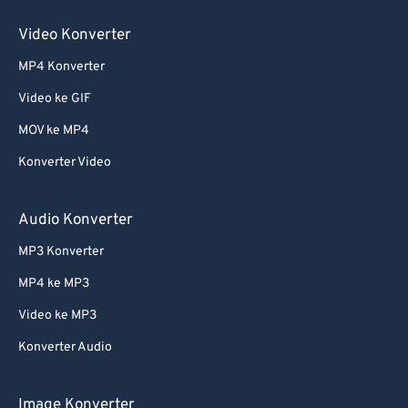
60
60
Video Konverter
61
61
MP4 Konverter
62
62
Video ke GIF
63
63
64
64
MOV ke MP4
65
65
Konverter Video
66
66
Audio Konverter
67
67
MP3 Konverter
68
68
MP4 ke MP3
69
69
Video ke MP3
70
70
71
71
Konverter Audio
72
72
Image Konverter