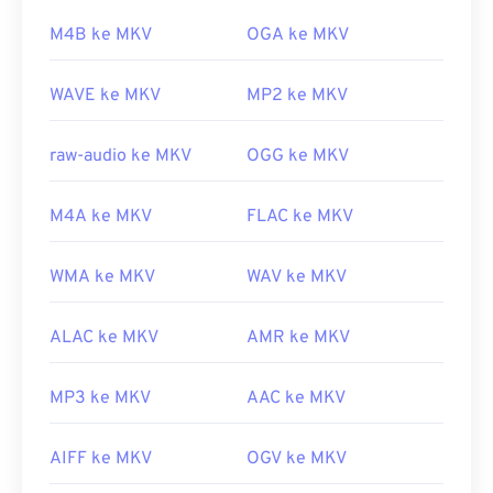
lain untuk membuka berkas MKV adalah
M4B ke MKV
OGA ke MKV
mengunduh codec yang sesuai dan kompatibel
dengan pemutar media yang dipilih. Untuk
WAVE ke MKV
MP2 ke MKV
melakukannya, unduh
Combined Community
Codec Pack (CCCP)
dari situs tepercaya, seperti
Ninite
.
raw-audio ke MKV
OGG ke MKV
Dikembangkan oleh:
Matroska
M4A ke MKV
FLAC ke MKV
Rilis awal:
2002
Tautan yang berguna:
WMA ke MKV
WAV ke MKV
https://en.wikipedia.org/wiki/Matroska
ALAC ke MKV
AMR ke MKV
https://www.matroska.org/
MP3 ke MKV
AAC ke MKV
AIFF ke MKV
OGV ke MKV