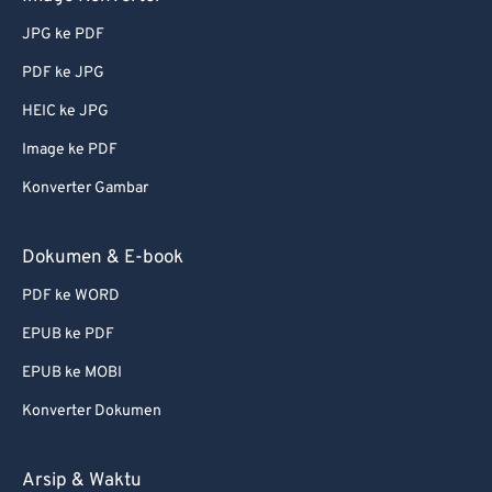
73
73
JPG ke PDF
74
74
PDF ke JPG
75
75
HEIC ke JPG
76
76
Image ke PDF
77
77
78
78
Konverter Gambar
79
79
Dokumen & E-book
80
80
PDF ke WORD
81
81
EPUB ke PDF
82
82
EPUB ke MOBI
83
83
Konverter Dokumen
84
84
85
85
Arsip & Waktu
86
86