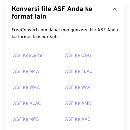
Konversi file ASF Anda ke
format lain
FreeConvert.com dapat mengonversi file ASF Anda
ke format lain berikut:
00
00
00
00
00
00
00
00
ASF Konverter
ASF ke OGG
00
00
00
00
00
00
00
00
01
01
01
01
01
01
01
01
ASF ke M4A
ASF ke FLAC
02
02
02
02
02
02
02
02
ASF ke WMA
ASF ke WAV
03
03
03
03
03
03
03
03
04
04
04
04
04
04
04
04
ASF ke ALAC
ASF ke AMR
05
05
05
05
05
05
05
05
ASF ke MP3
ASF ke AAC
06
06
06
06
06
06
06
06
07
07
07
07
07
07
07
07