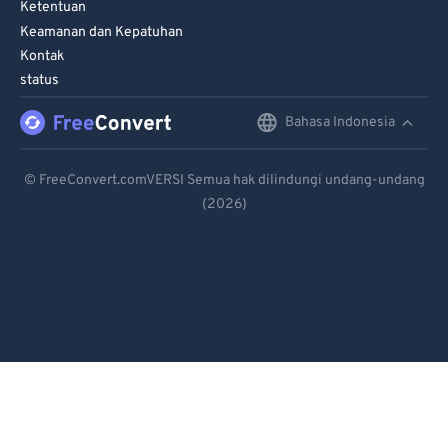
Ketentuan
Keamanan dan Kepatuhan
Kontak
status
Bahasa Indonesia
English
Deutsch
© FreeConvert.comVERSI Semua hak dilindungi undang-undang
(2026)
Español
Français
Português
Italiano
Dutch
日本語