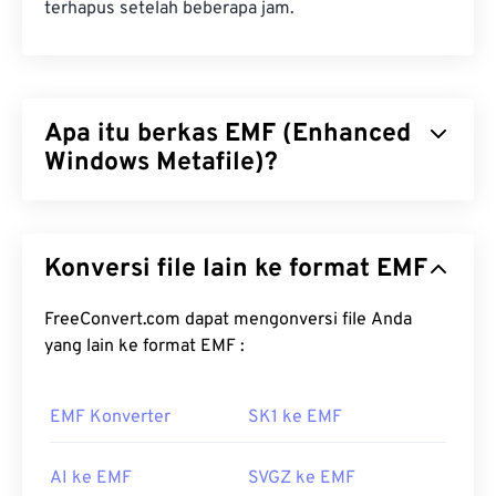
terhapus setelah beberapa jam.
Apa itu berkas EMF (Enhanced
Windows Metafile)?
Enhanced Windows Metafile (EMF) adalah format
berkas berbasis bitmap, yang merupakan turunan
Konversi file lain ke format EMF
dari
Windows Metafile Format (WMF)
. Dengan palet
warna yang diperluas berkat 32 bit per piksel dan
independensi perangkat, EMF merupakan
FreeConvert.com dapat mengonversi file Anda
penyempurnaan dari format berkas 16-bit WMF.
yang lain ke format EMF :
Bagaimana cara membuka berkas
EMF Konverter
SK1 ke EMF
EMF?
Program standar untuk membuka EMF adalah
AI ke EMF
SVGZ ke EMF