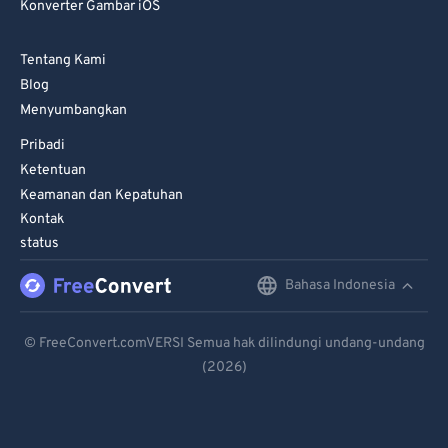
Konverter Gambar iOS
Tentang Kami
Blog
Menyumbangkan
Pribadi
Ketentuan
Keamanan dan Kepatuhan
Kontak
status
Bahasa Indonesia
English
Deutsch
© FreeConvert.comVERSI Semua hak dilindungi undang-undang
(2026)
Español
Français