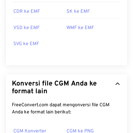
XnView MP
, yang berfungsi di berbagai platform. Di
Microsoft Windows (Windows), program populer
CDR ke EMF
SK ke EMF
untuk membuka WMF adalah
CorelDraw Graphics
Suite
. Di macOS, coba
WMF Converter Pro
.
Adobe
VSD ke EMF
WMF ke EMF
Illustrator
adalah program hebat lainnya untuk
membuka EMF, yang tersedia di Windows dan
SVG ke EMF
macOS.
Penampil alternatif yang dapat dicoba termasuk
PhotoFiltre Studio
,
Ability Photopaint
, dan
Ultimate Paint
di Windows.
Dikembangkan oleh:
Microsoft
Konversi file CGM Anda ke
Rilis Awal:
1992
format lain
FreeConvert.com dapat mengonversi file CGM
Anda ke format lain berikut:
CGM Konverter
CGM ke PNG