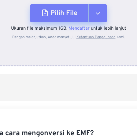
Pilih File
Ukuran file maksimum 1GB.
Mendaftar
untuk lebih lanjut
Dari Perangkat
Dengan melanjutkan, Anda menyetujui
Ketentuan Penggunaan
kami.
Dari Dropbox
Dari Google Drive
Dari OneDrive
Dari Url
 cara mengonversi ke EMF?