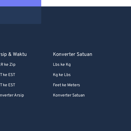
rsip & Waktu
Konverter Satuan
R ke Zip
Lbs ke Kg
T ke EST
Kg ke Lbs
T ke EST
Feet ke Meters
nverter Arsip
Konverter Satuan