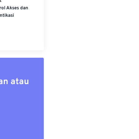
t
rol Akses dan
ntikasi
an atau