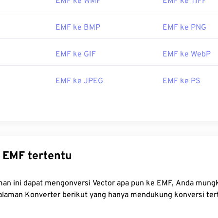
EMF ke WMF
EMF ke TIFF
icrosoft Windows (Windows), program populer untuk membuka
hics Suite
. Di macOS, coba
WMF Converter Pro
.
Adobe Illustr
lainnya untuk membuka EMF, yang tersedia di Windows dan m
EMF ke BMP
EMF ke PNG
natif yang dapat dicoba termasuk
PhotoFiltre Studio
,
Ability P
EMF ke GIF
EMF ke WebP
i Windows.
oleh:
Microsoft
EMF ke JPEG
EMF ke PS
2
Konverter EMF tertentu
ngonversi Vector apa pun ke EMF, Anda mungkin ingin
laman Konverter berikut yang hanya mendukung konversi ter