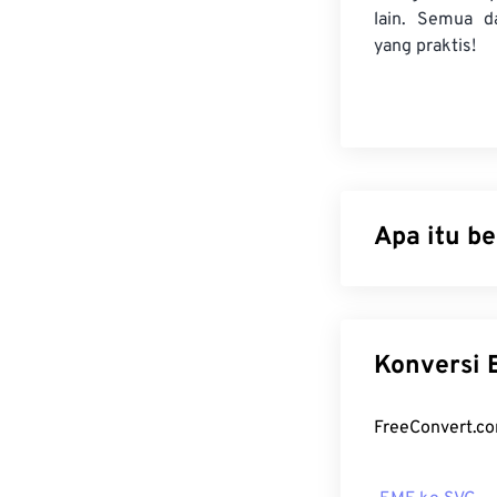
lain. Semua da
yang praktis!
Apa itu b
Enhanced Windo
turunan dari
Wi
bit per piksel
K
berkas 16-bit 
Bagaiman
Program stand