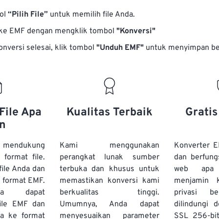
bol
“Pilih File”
untuk memilih file Anda.
 ke EMF dengan mengklik tombol
"Konversi"
onversi selesai, klik tombol
"Unduh EMF"
untuk menyimpan be
File Apa
Kualitas Terbaik
Grati
n
 mendukung
Kami menggunakan
Konverter E
 format file.
perangkat lunak sumber
dan berfung
ile Anda dan
terbuka dan khusus untuk
web apa
 format EMF.
memastikan konversi kami
menjamin 
da dapat
berkualitas tinggi.
privasi b
ile EMF dan
Umumnya, Anda dapat
dilindungi 
a ke format
menyesuaikan parameter
SSL 256-bi