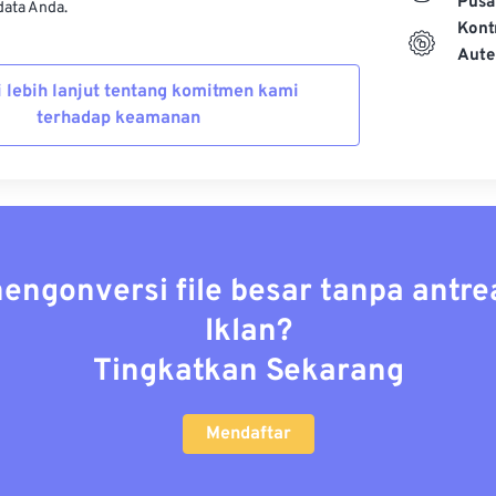
Pusa
ata Anda.
Kont
Aute
i lebih lanjut tentang komitmen kami
terhadap keamanan
mengonversi file besar tanpa antre
Iklan?
Tingkatkan Sekarang
Mendaftar