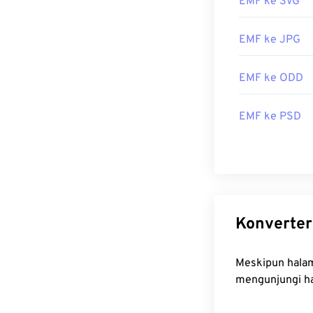
EMF ke SVG
platform. Di M
CorelDraw Grap
program hebat 
EMF ke JPG
Penampil alter
EMF ke ODD
Ultimate Paint
d
Dikembangkan 
EMF ke PSD
Rilis Awal:
199
Meskipun halaman ini dapat me
mengunjungi ha