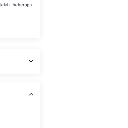
telah beberapa
ng merupakan
uas berkat 32
ari format
berbagai