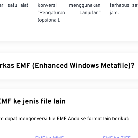
ri satu alat
konversi menggunakan
terhapus se
"Pengaturan Lanjutan"
jam.
(opsional).
erkas EMF (Enhanced Windows Metafile)?
ws Metafile (EMF) adalah format berkas berbasis bitmap, ya
ndows Metafile Format (WMF)
. Dengan palet warna yang diperl
 dan independensi perangkat, EMF merupakan penyempurnaan d
onversi EMF ke jenis file lain
WMF.
a cara membuka berkas EMF?
FreeConvert.com dapat mengonversi file EMF Anda ke format lain berikut:
ar untuk membuka EMF adalah
XnView MP
, yang berfungsi di 