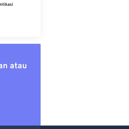
ntikasi
an atau