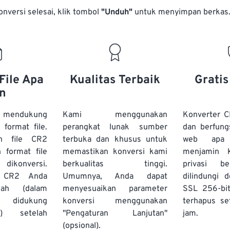
onversi selesai, klik tombol
"Unduh"
untuk menyimpan berkas
File Apa
Kualitas Terbaik
Grati
n
 mendukung
Kami menggunakan
Konverter C
 format file.
perangkat lunak sumber
dan berfung
h file CR2
terbuka dan khusus untuk
web apa
 format file
memastikan konversi kami
menjamin 
 dikonversi.
berkualitas tinggi.
privasi b
e CR2 Anda
Umumnya, Anda dapat
dilindungi 
ah (dalam
menyesuaikan parameter
SSL 256-bi
g didukung
konversi menggunakan
terhapus se
s) setelah
"Pengaturan Lanjutan"
jam.
(opsional).