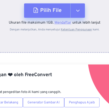
Pilih File
Ukuran file maksimum 1GB.
Mendaftar
untuk lebih lanjut
Dari Perangkat
Dengan melanjutkan, Anda menyetujui
Ketentuan Penggunaan
kami.
Dari Dropbox
Dari Google Drive
gan
❤️
oleh
FreeConvert
Dari OneDrive
at pengeditan foto AI kami yang canggih.
Dari Url
ar Belakang
Generator Gambar AI
Penghapus Ajaib