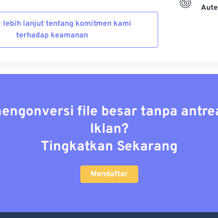
Aute
i lebih lanjut tentang komitmen kami
terhadap keamanan
mengonversi file besar tanpa antre
Iklan?
Tingkatkan Sekarang
Mendaftar