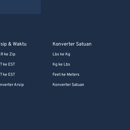
rsip & Waktu
Konverter Satuan
R ke Zip
Lbs ke Kg
T ke EST
Kg ke Lbs
T ke EST
Feet ke Meters
nverter Arsip
Konverter Satuan