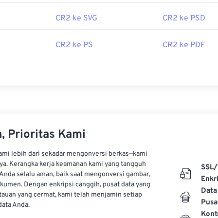
CR2 ke SVG
CR2 ke PSD
file CR2 yang besar atau tidak tersedianya perangkat lunak pe
CR2 ke PS
CR2 ke PDF
ak pengguna mungkin lebih suka mengonversi
CR2 ke JPG
.
oleh:
Canon, Inc.
4
, Prioritas Kami
kami lebih dari sekadar mengonversi berkas—kami
ya. Kerangka kerja keamanan kami yang tangguh
SSL/
Anda selalu aman, baik saat mengonversi gambar,
Enkri
kumen. Dengan enkripsi canggih, pusat data yang
Data
auan yang cermat, kami telah menjamin setiap
Pusa
ata Anda.
Kont