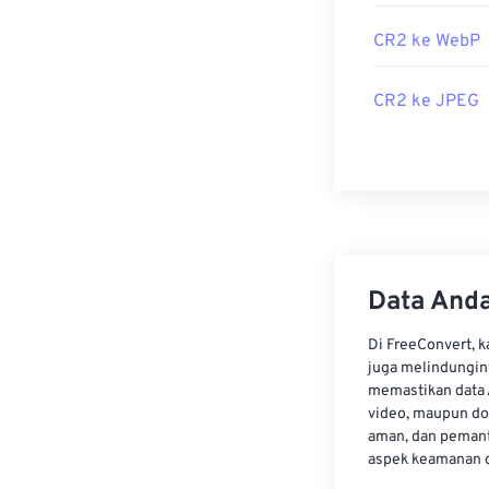
Extension
.
CR2 ke WebP
Karena ukuran 
CR2 ke JPEG
lanjutan, bany
Dikembangkan 
Rilis Awal:
200
Data Anda
Di FreeConvert, 
juga melindungin
memastikan data 
video, maupun do
aman, dan pemant
aspek keamanan d