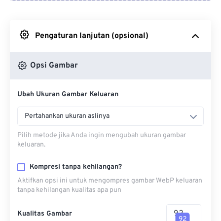
Dari Google Drive
Pengaturan lanjutan (opsional)
Dari OneDrive
Opsi Gambar
Dari Url
Ubah Ukuran Gambar Keluaran
Pertahankan ukuran aslinya
Pilih metode jika Anda ingin mengubah ukuran gambar
keluaran.
Kompresi tanpa kehilangan?
Aktifkan opsi ini untuk mengompres gambar WebP keluaran
tanpa kehilangan kualitas apa pun
Kualitas Gambar
92