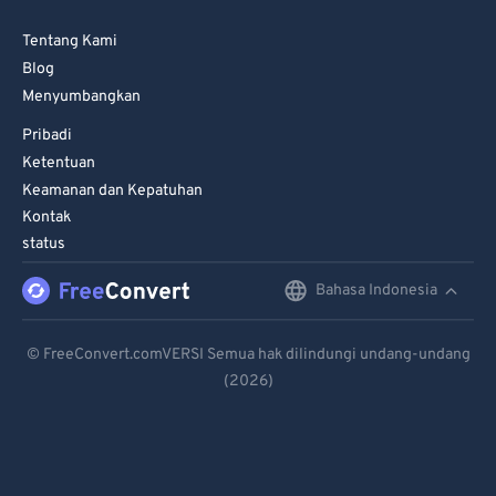
Tentang Kami
Blog
Menyumbangkan
Pribadi
Ketentuan
Keamanan dan Kepatuhan
Kontak
status
Bahasa Indonesia
English
Deutsch
© FreeConvert.comVERSI Semua hak dilindungi undang-undang
(2026)
Español
Français
Português