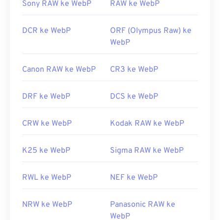
dari gambar WebP
Sony RAW ke WebP
RAW ke WebP
DCR ke WebP
ORF (Olympus Raw) ke
WebP
Canon RAW ke WebP
CR3 ke WebP
DRF ke WebP
DCS ke WebP
CRW ke WebP
Kodak RAW ke WebP
K25 ke WebP
Sigma RAW ke WebP
RWL ke WebP
NEF ke WebP
NRW ke WebP
Panasonic RAW ke
WebP