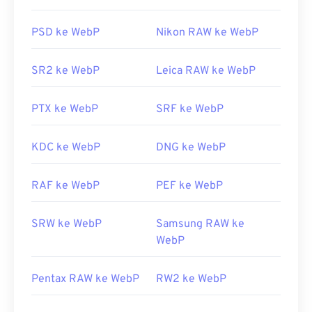
tersedianya perangkat lunak pengeditan lanjutan,
Chrome, semua peramban web lain mendukung
banyak pengguna mungkin lebih suka mengonversi
format WebP.
PSD ke WebP
Nikon RAW ke WebP
CR2 ke JPG
.
Alternatif penampil gratis yang bisa dicoba adalah
SR2 ke WebP
Leica RAW ke WebP
Pixelmator
dan
Photopea
. Coba juga
Corel
PaintShop Pro
. Sebelum menggunakan
IrfanView
,
Dikembangkan oleh:
Canon, Inc.
Windows Photo Viewer
, dan
Adobe Photoshop
,
PTX ke WebP
SRF ke WebP
Rilis Awal:
2004
pastikan Anda telah memasang plugin untuk
membuka WebP.
KDC ke WebP
DNG ke WebP
Dikembangkan oleh:
Google
Rilis Awal:
RAF ke WebP
September 2010
PEF ke WebP
Tautan yang berguna:
SRW ke WebP
Samsung RAW ke
Artikel Pengembang Google tentang kompresi
WebP
WebP
Alat WebP Terkait:
Pentax RAW ke WebP
RW2 ke WebP
Gunakan
Pemilih Warna
kami untuk memilih warna