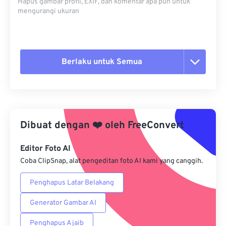
Hapus gambar profil, EXIF, dan komentar apa pun untuk
mengurangi ukuran
Berlaku untuk Semua
Setel ulang semua opsi
Terapkan dari Preset
Dibuat dengan
❤️
oleh
FreeConvert
Simpan sebagai Preset
Editor Foto AI
Coba ClipSnap, alat pengeditan foto AI kami yang canggih.
Penghapus Latar Belakang
Generator Gambar AI
Penghapus Ajaib