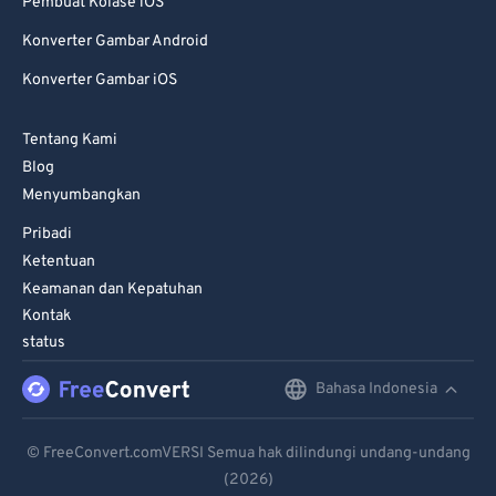
Pembuat Kolase iOS
Konverter Gambar Android
Konverter Gambar iOS
Tentang Kami
Blog
Menyumbangkan
Pribadi
Ketentuan
Keamanan dan Kepatuhan
Kontak
status
Bahasa Indonesia
English
Deutsch
© FreeConvert.comVERSI Semua hak dilindungi undang-undang
(2026)
Español