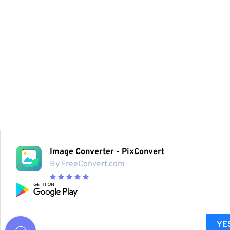
Image Converter - PixConvert
By FreeConvert.com
YES