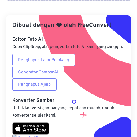
Dari Google Drive
Dibuat dengan
❤️
oleh
FreeConvert
Dari OneDrive
Editor Foto AI
Coba ClipSnap, alat pengeditan foto AI kami yang canggih.
Dari Url
Penghapus Latar Belakang
Generator Gambar AI
Penghapus Ajaib
Konverter Gambar
Untuk konversi gambar yang cepat dan mudah, unduh
konverter seluler kami.