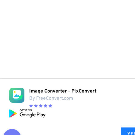
Image Converter - PixConvert
By FreeConvert.com
YES