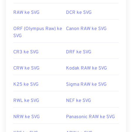
RAW ke SVG
DCR ke SVG
Dikembangkan oleh:
World Wide Web Consortium
(W3C)
ORF (Olympus Raw) ke
Canon RAW ke SVG
Rilis Awal:
4 September 2001
SVG
Tautan yang berguna:
https://www.lifewire.com/file-svg-4120603
CR3 ke SVG
DRF ke SVG
https://en.wikipedia.org/wiki/Grafik_Vektor_yang_Dapa
CRW ke SVG
Kodak RAW ke SVG
K25 ke SVG
Sigma RAW ke SVG
RWL ke SVG
NEF ke SVG
NRW ke SVG
Panasonic RAW ke SVG