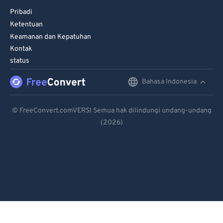
Pribadi
Ketentuan
Keamanan dan Kepatuhan
Kontak
status
Bahasa Indonesia
English
Deutsch
© FreeConvert.comVERSI Semua hak dilindungi undang-undang
(2026)
Español
Français
Português
Italiano
Dutch