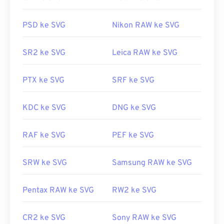
Berkas SVG mudah dibuka di sebagian besar
peramban web, seperti
PSD ke SVG
Firefox
Nikon RAW ke SVG
atau Microsoft
Edge
. Selain itu, karena SVG adalah berkas XML, Anda
dapat melihat teks terkait XML di editor teks
SR2 ke SVG
Leica RAW ke SVG
umum apa pun, seperti
Notepad untuk Windows
atau
Brackets
untuk macOS.
PTX ke SVG
SRF ke SVG
Anda dapat menggunakan program Adobe untuk
KDC ke SVG
DNG ke SVG
membuka dan mengedit berkas SVG. Pastikan
untuk menginstal plugin
SVG Kit
untuk Adobe
RAF ke SVG
PEF ke SVG
Creative Suite terlebih dahulu. Mengonversi berkas
SVG dapat dilakukan dengan bantuan beberapa alat
SRW ke SVG
Samsung RAW ke SVG
daring. Untuk konversi ke jenis berkas non-vektor,
cobalah
alat SVG ke GIF
atau
SVG ke PDF
kami.
Pentax RAW ke SVG
RW2 ke SVG
Untuk mengonversi berkas vektor seperti SVG ke
JPG, cobalah alat
SVG ke JPG
atau
SVG ke PNG
kami.
CR2 ke SVG
Sony RAW ke SVG