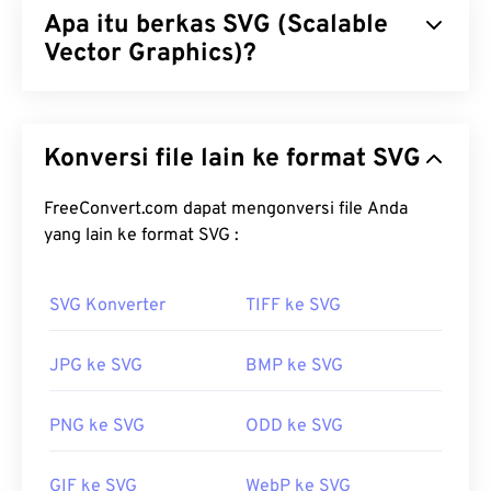
Apa itu berkas SVG (Scalable
Vector Graphics)?
Scalable Vector Graphics (SVG) adalah format
berkas standar terbuka yang independen terhadap
Konversi file lain ke format SVG
resolusi. Format ini berbasis Extensible Markup
Language (
XML
), menggunakan
grafik vektor
, dan
mendukung animasi terbatas. Keunggulan utama
FreeConvert.com dapat mengonversi file Anda
penggunaan berkas SVG, sesuai namanya, adalah
yang lain ke format SVG :
skalabilitasnya. Jenis berkas ini dapat diubah
ukurannya tanpa mengurangi kualitas gambar.
SVG Konverter
TIFF ke SVG
Selain itu, SVG unik karena bukan merupakan
format gambar. SVG merupakan standar berbasis
JPG ke SVG
BMP ke SVG
XML yang menyediakan informasi untuk membuat
gambar vektor dua dimensi.
PNG ke SVG
ODD ke SVG
Bagaimana cara membuka berkas
SVG?
GIF ke SVG
WebP ke SVG