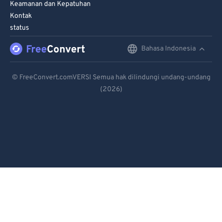
Keamanan dan Kepatuhan
Kontak
status
Bahasa Indonesia
English
Deutsch
© FreeConvert.comVERSI Semua hak dilindungi undang-undang
(2026)
Español
Français
Português
Italiano
Dutch
日本語
简体中文