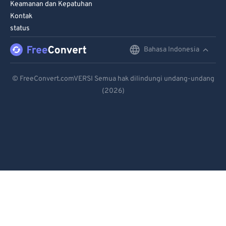
Keamanan dan Kepatuhan
Kontak
status
Bahasa Indonesia
English
Deutsch
© FreeConvert.comVERSI Semua hak dilindungi undang-undang
(2026)
Español
Français
Português
Italiano
Dutch
日本語
简体中文