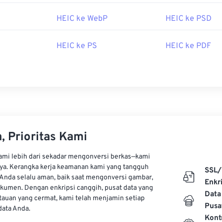
atif terbaik untuk membuka HEIC adalah
XnView MP
, yang bek
HEIC ke WebP
HEIC ke PSD
oleh:
Moving Picture Experts Group (MPEG)
HEIC ke PS
HEIC ke PDF
3
, Prioritas Kami
kami lebih dari sekadar mengonversi berkas—kami
ya. Kerangka kerja keamanan kami yang tangguh
SSL/
Anda selalu aman, baik saat mengonversi gambar,
Enkri
kumen. Dengan enkripsi canggih, pusat data yang
Data
auan yang cermat, kami telah menjamin setiap
Pusa
ata Anda.
Kont