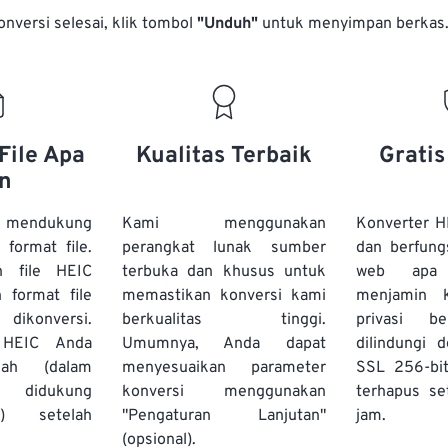
onversi selesai, klik tombol
"Unduh"
untuk menyimpan berkas
File Apa
Kualitas Terbaik
Grati
n
 mendukung
Kami menggunakan
Konverter H
 format file.
perangkat lunak sumber
dan berfung
 file HEIC
terbuka dan khusus untuk
web apa
 format file
memastikan konversi kami
menjamin 
 dikonversi.
berkualitas tinggi.
privasi b
 HEIC Anda
Umumnya, Anda dapat
dilindungi 
ah (dalam
menyesuaikan parameter
SSL 256-bi
g didukung
konversi menggunakan
terhapus se
s) setelah
"Pengaturan Lanjutan"
jam.
(opsional).