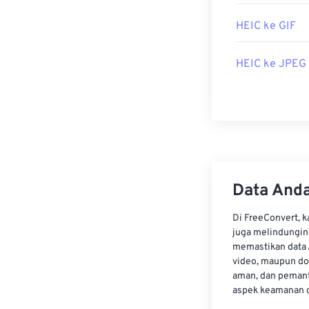
Program altern
HEIC ke GIF
platform.
Dikembangkan 
HEIC ke JPEG
Rilis Awal:
201
Data Anda
Di FreeConvert, 
juga melindungin
memastikan data 
video, maupun do
aman, dan pemant
aspek keamanan d