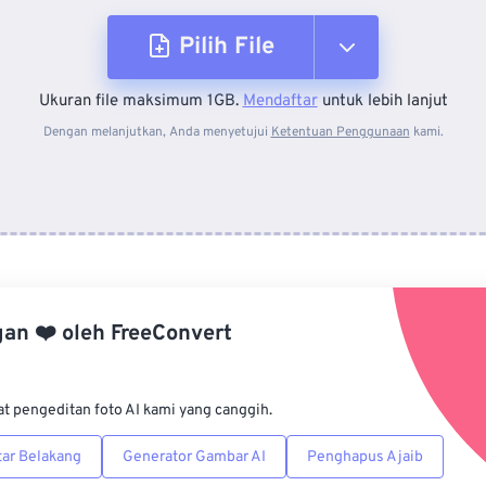
Pilih File
Ukuran file maksimum 1GB.
Mendaftar
untuk lebih lanjut
Dari Perangkat
Dengan melanjutkan, Anda menyetujui
Ketentuan Penggunaan
kami.
Dari Dropbox
Dari Google Drive
gan
❤️
oleh
FreeConvert
Dari OneDrive
at pengeditan foto AI kami yang canggih.
Dari Url
ar Belakang
Generator Gambar AI
Penghapus Ajaib