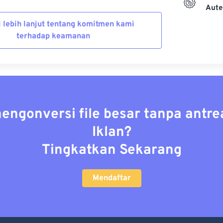
Aute
i lebih lanjut tentang komitmen kami
terhadap keamanan
mengonversi file besar tanpa antre
Iklan?
Tingkatkan Sekarang
Mendaftar