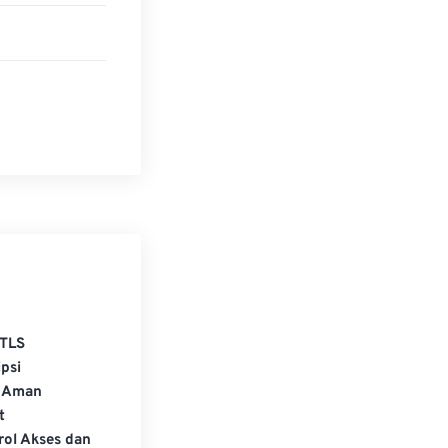
erja di semua
TLS
psi
 Aman
t
rol Akses dan