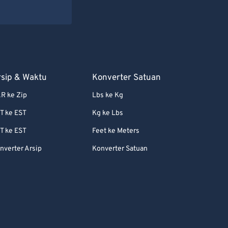
rsip & Waktu
Konverter Satuan
R ke Zip
Lbs ke Kg
T ke EST
Kg ke Lbs
T ke EST
Feet ke Meters
nverter Arsip
Konverter Satuan