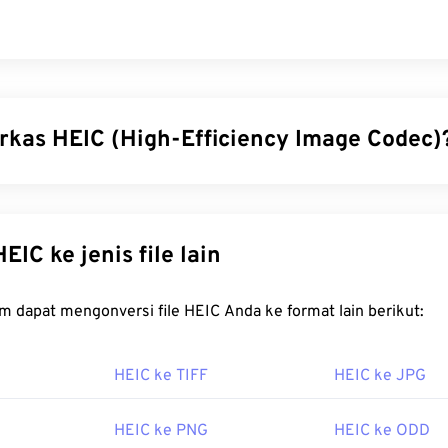
erkas HEIC (High-Efficiency Image Codec)
y Image Codec (HEIC) adalah varian HEIF yang diadopsi Apple p
perkenalkan. Keunggulan utama HEIC adalah membutuhkan rua
da JPEG (JPG) tanpa mengurangi kualitas gambar. Baik HEIC m
onversi HEIC ke jenis file lain
da
High Efficiency Video Coding (HEVC)
.
a cara membuka berkas HEIC?
FreeConvert.com dapat mengonversi file HEIC Anda ke format lain berikut:
cara default di
Apple iOS
dan aplikasi serta sistem operasi ter
HEIC ke TIFF
HEIC ke JPG
,
macOS High Sierra
,
Apple Photos
, dan
Apple Preview
.
Siste
endukung HEIC. Di Microsoft Windows, buka HEIC dengan
Zone
HEIC ke PNG
HEIC ke ODD