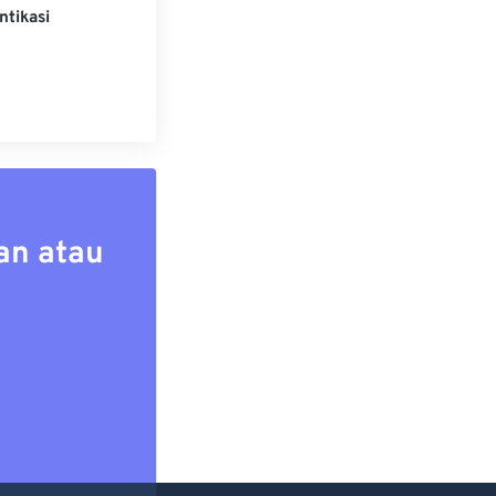
ntikasi
an atau