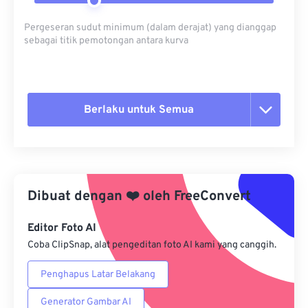
Pergeseran sudut minimum (dalam derajat) yang dianggap
sebagai titik pemotongan antara kurva
Berlaku untuk Semua
Setel ulang semua opsi
Terapkan dari Preset
Dibuat dengan
❤️
oleh
FreeConvert
Simpan sebagai Preset
Editor Foto AI
Coba ClipSnap, alat pengeditan foto AI kami yang canggih.
Penghapus Latar Belakang
Generator Gambar AI