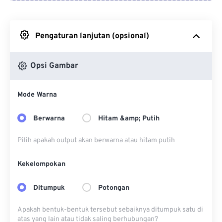
Dari Google Drive
Pengaturan lanjutan (opsional)
Dari OneDrive
Opsi Gambar
Dari Url
Mode Warna
Berwarna
Hitam &amp; Putih
Pilih apakah output akan berwarna atau hitam putih
Kekelompokan
Ditumpuk
Potongan
Apakah bentuk-bentuk tersebut sebaiknya ditumpuk satu di
atas yang lain atau tidak saling berhubungan?