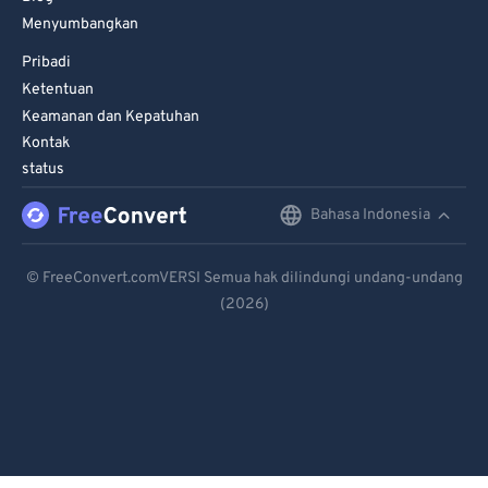
Menyumbangkan
Pribadi
Ketentuan
Keamanan dan Kepatuhan
Kontak
status
Bahasa Indonesia
English
Deutsch
© FreeConvert.comVERSI Semua hak dilindungi undang-undang
(2026)
Español
Français
Português
Italiano
Dutch