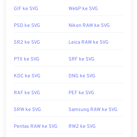
SVG?
GIF ke SVG
WebP ke SVG
Dikembangkan oleh:
Moving Picture Experts
Group (MPEG)
Berkas SVG mudah dibuka di sebagian besar
peramban web, seperti
PSD ke SVG
Firefox
Nikon RAW ke SVG
atau Microsoft
Edge
Rilis Awal:
2013
. Selain itu, karena SVG adalah berkas XML, Anda
dapat melihat teks terkait XML di editor teks
SR2 ke SVG
Leica RAW ke SVG
umum apa pun, seperti
Notepad untuk Windows
atau
Brackets
untuk macOS.
PTX ke SVG
SRF ke SVG
Anda dapat menggunakan program Adobe untuk
KDC ke SVG
DNG ke SVG
membuka dan mengedit berkas SVG. Pastikan
untuk menginstal plugin
SVG Kit
untuk Adobe
RAF ke SVG
PEF ke SVG
Creative Suite terlebih dahulu. Mengonversi berkas
SVG dapat dilakukan dengan bantuan beberapa alat
SRW ke SVG
Samsung RAW ke SVG
daring. Untuk konversi ke jenis berkas non-vektor,
cobalah
alat SVG ke GIF
atau
SVG ke PDF
kami.
Pentax RAW ke SVG
RW2 ke SVG
Untuk mengonversi berkas vektor seperti SVG ke
JPG, cobalah alat
SVG ke JPG
atau
SVG ke PNG