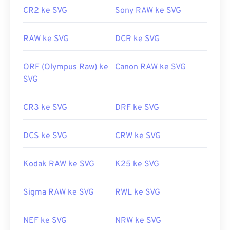
kami.
CR2 ke SVG
Sony RAW ke SVG
RAW ke SVG
DCR ke SVG
Dikembangkan oleh:
World Wide Web Consortium
(W3C)
ORF (Olympus Raw) ke
Canon RAW ke SVG
Rilis Awal:
4 September 2001
SVG
Tautan yang berguna:
https://www.lifewire.com/file-svg-4120603
CR3 ke SVG
DRF ke SVG
https://en.wikipedia.org/wiki/Grafik_Vektor_yang_Dapa
DCS ke SVG
CRW ke SVG
Kodak RAW ke SVG
K25 ke SVG
Sigma RAW ke SVG
RWL ke SVG
NEF ke SVG
NRW ke SVG