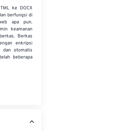
 HTML ke DOCX
dan berfungsi di
web apa pun.
amin keamanan
 berkas. Berkas
dengan enkripsi
t dan otomatis
telah beberapa