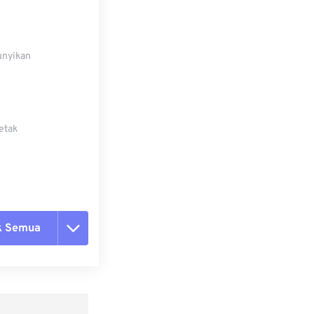
unyikan
etak
k Semua
ang semua opsi
 dari Preset