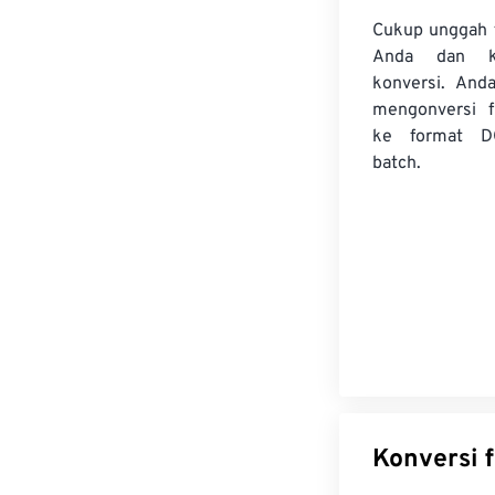
Cukup unggah 
Anda dan k
konversi. And
mengonversi
ke format D
batch.