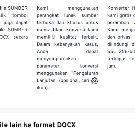
file SUMBER
Kami menggunakan
Konverter
lik tombol
perangkat lunak sumber
kami gratis 
a juga dapat
terbuka dan khusus untuk
peramban 
file SUMBER
memastikan konversi kami
Kami menj
OCX secara
memiliki kualitas terbaik.
dan privasi
Dalam kebanyakan kasus,
dilindungi 
Anda dapat
SSL 256-bi
menyempurnakan
terhapus se
parameter konversi
jam.
menggunakan "Pengaturan
Lanjutan" (opsional, cari
ikon).
Konversi file lain ke format DOCX