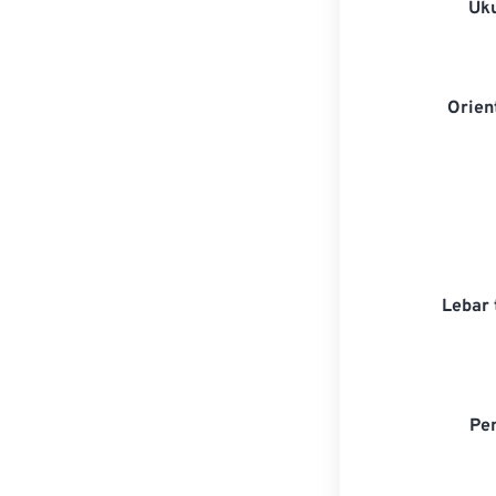
Uk
Orien
Lebar 
Pe