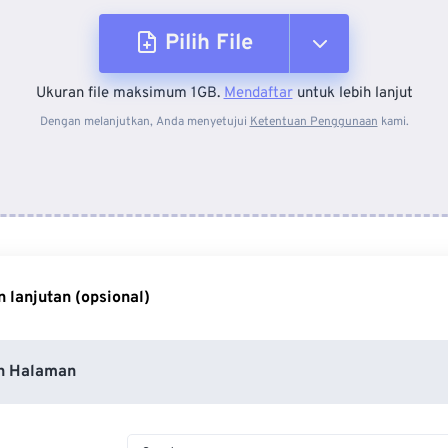
Pilih File
Ukuran file maksimum 1GB.
Mendaftar
untuk lebih lanjut
Dari Perangkat
Dengan melanjutkan, Anda menyetujui
Ketentuan Penggunaan
kami.
Dari Dropbox
Dari Google Drive
 lanjutan (opsional)
Dari OneDrive
n Halaman
Masuk ke Halaman Web