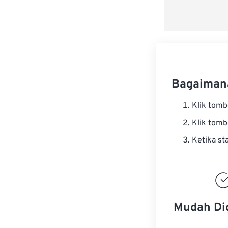
Bagaiman
Klik tom
Klik tom
Ketika st
Mudah Di