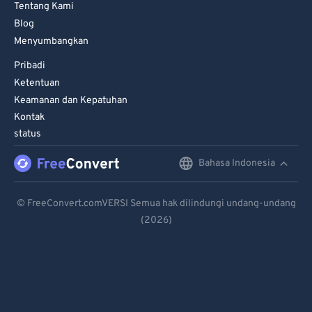
Tentang Kami
Blog
Menyumbangkan
Pribadi
Ketentuan
Keamanan dan Kepatuhan
Kontak
status
Bahasa Indonesia
English
Deutsch
© FreeConvert.comVERSI Semua hak dilindungi undang-undang
(2026)
Español
Français
Português
Italiano