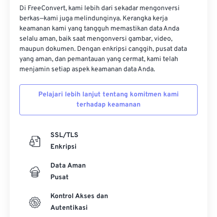
Tautan yang berguna:
Di FreeConvert, kami lebih dari sekadar mengonversi
berkas—kami juga melindunginya. Kerangka kerja
https://www.adobe.com/devnet-
keamanan kami yang tangguh memastikan data Anda
apps/photoshop/fileformatashtml/#50577409_72092
selalu aman, baik saat mengonversi gambar, video,
maupun dokumen. Dengan enkripsi canggih, pusat data
yang aman, dan pemantauan yang cermat, kami telah
menjamin setiap aspek keamanan data Anda.
Pelajari lebih lanjut tentang komitmen kami
terhadap keamanan
SSL/TLS
Enkripsi
Data Aman
Pusat
Kontrol Akses dan
Autentikasi