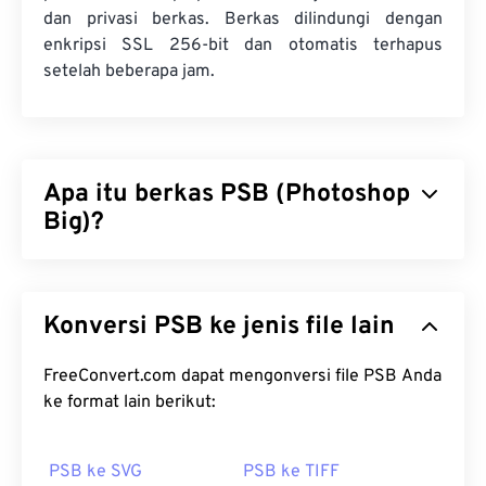
dan privasi berkas. Berkas dilindungi dengan
enkripsi SSL 256-bit dan otomatis terhapus
setelah beberapa jam.
Apa itu berkas PSB (Photoshop
Big)?
Berkas Photoshop Big (PSB)
hampir identik
dengan berkas Adobe PSD, hanya saja ia
Konversi PSB ke jenis file lain
mendukung berkas yang jauh lebih besar. Berkas
Photoshop apa pun yang berukuran lebih dari dua
gigabita (GB) dapat disimpan sebagai PSB. Selain
FreeConvert.com dapat mengonversi file PSB Anda
itu, PSB dapat memiliki hingga 300.000 piksel,
ke format lain berikut:
sementara berkas PSD dibatasi hingga 30.000.
PSB mendukung semua fitur Photoshop yang
PSB ke SVG
PSB ke TIFF
sama dengan PSD, menjadikannya pilihan yang