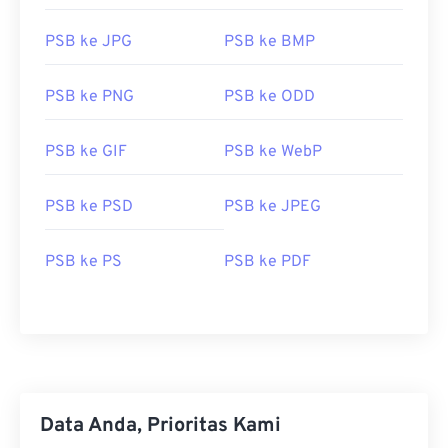
menarik untuk menangani berkas Photoshop
PSB ke JPG
PSB ke BMP
berukuran besar.
Bagaimana cara membuka berkas
PSB ke PNG
PSB ke ODD
PSB?
PSB ke GIF
PSB ke WebP
Adobe Photoshop adalah program utama yang
digunakan untuk membuka PSB. Program ini juga
merupakan program terbaik untuk mengonversi
PSB ke PSD
PSB ke JPEG
PSB ke format berkas lain, seperti GIF, JPG, EPS,
PNG, dan beberapa format lainnya. Anda juga dapat
PSB ke PS
PSB ke PDF
mengonversi berkas PSB tanpa menggunakan
Photoshop dengan konverter FreeConvert.com
seperti
PSB ke JPG
atau
PSB ke PDF
.
Dikembangkan oleh:
Adobe Inc.
Data Anda, Prioritas Kami
Rilis Awal:
19 Februari 1990