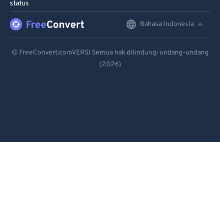
status
Bahasa Indonesia
English
Deutsch
© FreeConvert.comVERSI Semua hak dilindungi undang-undang
(2026)
Español
Français
Português
Italiano
Dutch
日本語
简体中文
繁體中文