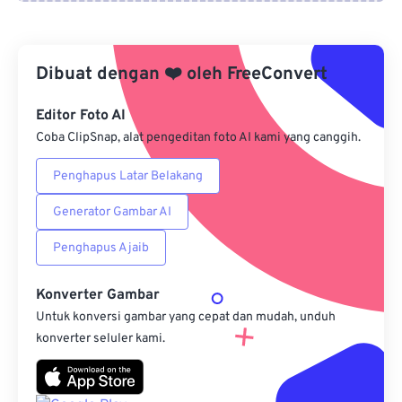
Dari Google Drive
Dibuat dengan
❤️
oleh
FreeConvert
Dari OneDrive
Editor Foto AI
Coba ClipSnap, alat pengeditan foto AI kami yang canggih.
Dari Url
Penghapus Latar Belakang
Generator Gambar AI
Penghapus Ajaib
Konverter Gambar
Untuk konversi gambar yang cepat dan mudah, unduh
konverter seluler kami.