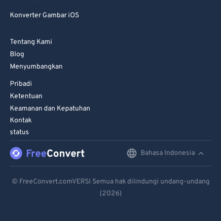
Konverter Gambar iOS
Tentang Kami
Blog
Menyumbangkan
Pribadi
Ketentuan
Keamanan dan Kepatuhan
Kontak
status
Bahasa Indonesia
English
Deutsch
© FreeConvert.comVERSI Semua hak dilindungi undang-undang
(2026)
Español
Français