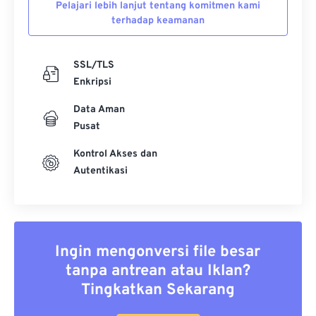
Pelajari lebih lanjut tentang komitmen kami
terhadap keamanan
SSL/TLS
Enkripsi
Data Aman
Pusat
Kontrol Akses dan
Autentikasi
Ingin mengonversi file besar
tanpa antrean atau Iklan?
Tingkatkan Sekarang