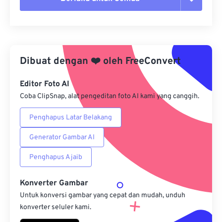
Setel ulang semua opsi
Terapkan dari Preset
Dibuat dengan
❤️
oleh
FreeConvert
Simpan sebagai Preset
Editor Foto AI
Coba ClipSnap, alat pengeditan foto AI kami yang canggih.
Penghapus Latar Belakang
Generator Gambar AI
Penghapus Ajaib
Konverter Gambar
Untuk konversi gambar yang cepat dan mudah, unduh
konverter seluler kami.