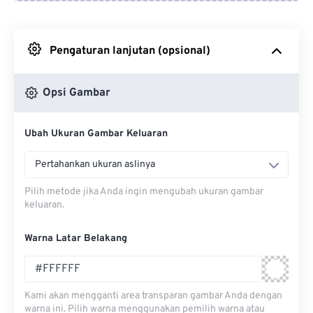
Dari Google Drive
Pengaturan lanjutan (opsional)
Dari OneDrive
Opsi Gambar
Dari Url
Ubah Ukuran Gambar Keluaran
Pertahankan ukuran aslinya
Pilih metode jika Anda ingin mengubah ukuran gambar
keluaran.
Warna Latar Belakang
Kami akan mengganti area transparan gambar Anda dengan
warna ini. Pilih warna menggunakan pemilih warna atau