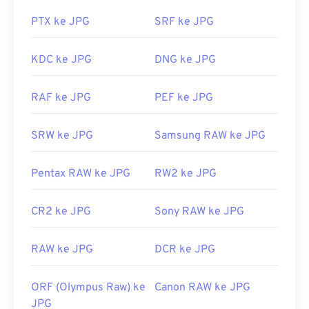
JPG. Cukup klik dua kali pada berkas JPG, biasanya
berkas tersebut akan terbuka di penampil gambar,
Tautan yang berguna:
PTX ke JPG
SRF ke JPG
editor gambar, atau peramban web bawaan Anda.
https://www.adobe.com/devnet-
Untuk memilih aplikasi tertentu guna membuka
KDC ke JPG
DNG ke JPG
apps/photoshop/fileformatashtml/#50577409_72092
berkas, gunakan klik kanan, lalu pilih "Buka
dengan" untuk memilih.
RAF ke JPG
PEF ke JPG
File JPG terbuka otomatis di peramban web
populer seperti
Chrome
, aplikasi Microsoft seperti
SRW ke JPG
Samsung RAW ke JPG
Microsoft Photos
, dan aplikasi Mac OS seperti
Apple Preview
. Untuk mengubah ukuran gambar
Pentax RAW ke JPG
RW2 ke JPG
JPEG, gunakan alat
Pengubah Ukuran Gambar
kami.
CR2 ke JPG
Sony RAW ke JPG
Dikembangkan oleh:
Joint Photographic Experts
Group
RAW ke JPG
DCR ke JPG
Rilis Awal:
18 September 1992
Alat JPG Terkait:
ORF (Olympus Raw) ke
Canon RAW ke JPG
Gunakan
Pemilih Warna
kami untuk memilih warna
JPG