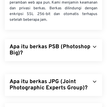
peramban web apa pun. Kami menjamin keamanan
dan privasi berkas. Berkas dilindungi dengan
enkripsi SSL 256-bit dan otomatis terhapus
setelah beberapa jam.
Apa itu berkas PSB (Photoshop
Big)?
Berkas Photoshop Big (PSB)
hampir identik
dengan berkas Adobe PSD, hanya saja ia
mendukung berkas yang jauh lebih besar. Berkas
Apa itu berkas JPG (Joint
Photoshop apa pun yang berukuran lebih dari dua
gigabita (GB) dapat disimpan sebagai PSB. Selain
Photographic Experts Group)?
itu, PSB dapat memiliki hingga 300.000 piksel,
sementara berkas PSD dibatasi hingga 30.000.
JPG (Joint Photographic Experts Group) adalah
PSB mendukung semua fitur Photoshop yang
format berkas universal yang menggunakan