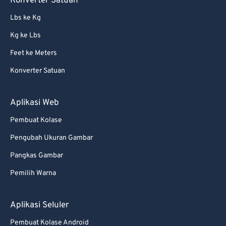
Konverter Satuan
Lbs ke Kg
Kg ke Lbs
Feet ke Meters
Konverter Satuan
Aplikasi Web
Pembuat Kolase
Pengubah Ukuran Gambar
Pangkas Gambar
Pemilih Warna
Aplikasi Seluler
Pembuat Kolase Android