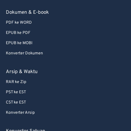
Dokumen & E-book
PDF ke WORD
EPUB ke PDF
EPUB ke MOBI
Konverter Dokumen
Arsip & Waktu
RAR ke Zip
PST ke EST
CST ke EST
Konverter Arsip