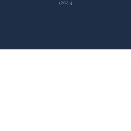
(2026)
Español
Français
Português
Italiano
Dutch
日本語
简体中文
繁體中文
한국어
Svenska
Türkçe