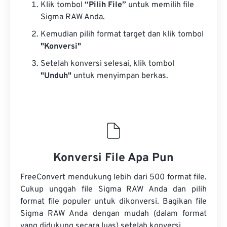
Klik tombol
“Pilih File”
untuk memilih file
Sigma RAW Anda.
Kemudian pilih format target dan klik tombol
"Konversi"
Setelah konversi selesai, klik tombol
"Unduh"
untuk menyimpan berkas.
Konversi File Apa Pun
FreeConvert mendukung lebih dari 500 format file.
Cukup unggah file Sigma RAW Anda dan pilih
format file populer untuk dikonversi. Bagikan file
Sigma RAW Anda dengan mudah (dalam format
yang didukung secara luas) setelah konversi.