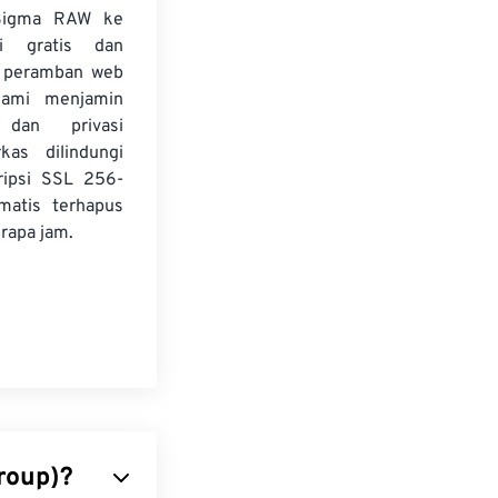
 Sigma RAW ke
 gratis dan
i peramban web
Kami menjamin
dan privasi
kas dilindungi
ripsi SSL 256-
matis terhapus
rapa jam.
roup)?