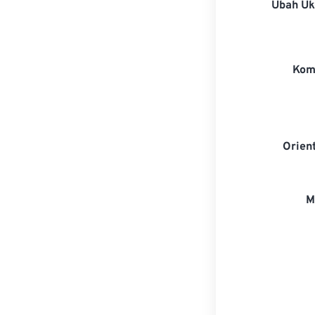
Ubah U
Kom
Orien
M