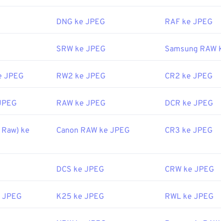
September 1992
DNG ke JPEG
RAF ke JPEG
erguna:
SRW ke JPEG
Samsung RAW 
ipedia.org/wiki/JPEG
fewire.com/jpg-jpeg-file-4139913
e JPEG
RW2 ke JPEG
CR2 ke JPEG
JPEG
RAW ke JPEG
DCR ke JPEG
 Raw) ke
Canon RAW ke JPEG
CR3 ke JPEG
DCS ke JPEG
CRW ke JPEG
 JPEG
K25 ke JPEG
RWL ke JPEG