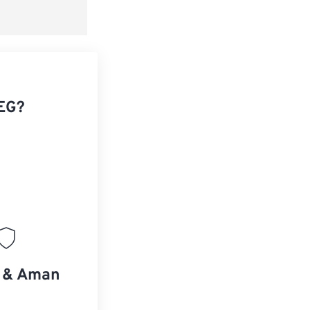
EG?
s & Aman