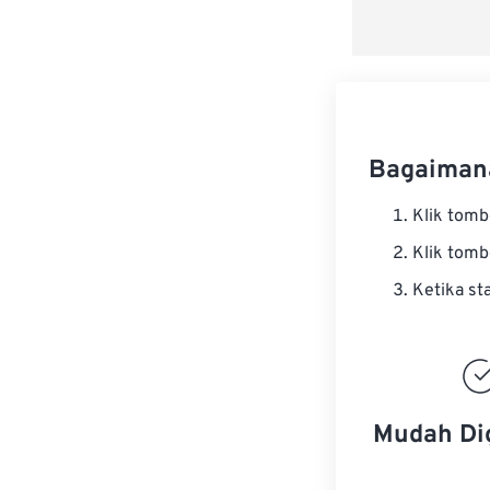
Bagaiman
Klik tom
Klik tom
Ketika st
Mudah Di