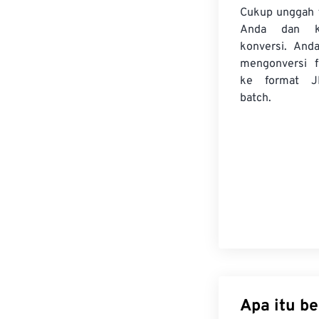
Cukup unggah 
Anda dan k
konversi. And
mengonversi
ke format J
batch.
Apa itu b