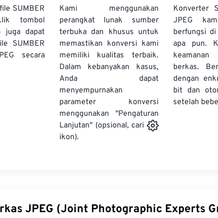
file SUMBER
Kami menggunakan
Konverter
lik tombol
perangkat lunak sumber
JPEG kami
a juga dapat
terbuka dan khusus untuk
berfungsi d
file SUMBER
memastikan konversi kami
apa pun. 
PEG secara
memiliki kualitas terbaik.
keamanan 
Dalam kebanyakan kasus,
berkas. Ber
Anda dapat
dengan enk
menyempurnakan
bit dan oto
parameter konversi
setelah bebe
menggunakan "Pengaturan
Lanjutan" (opsional, cari
ikon).
erkas JPEG (Joint Photographic Experts G