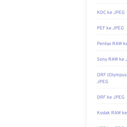
Rilis Awal:
18 
KDC ke JPEG
Tautan yang b
PEF ke JPEG
https://en.wik
https://www.li
Pentax RAW k
Sony RAW ke 
ORF (Olympus
JPEG
DRF ke JPEG
Kodak RAW ke