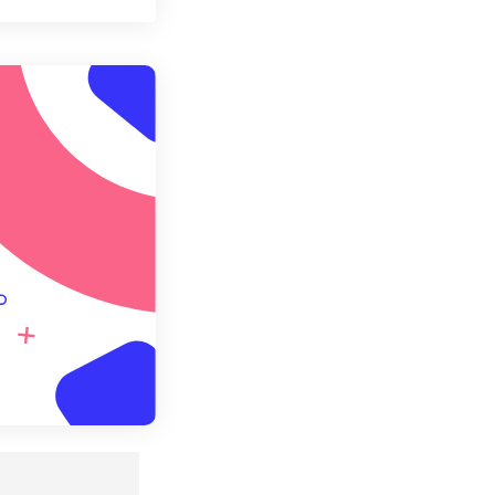
ang semua opsi
 dari Preset
ebagai Preset