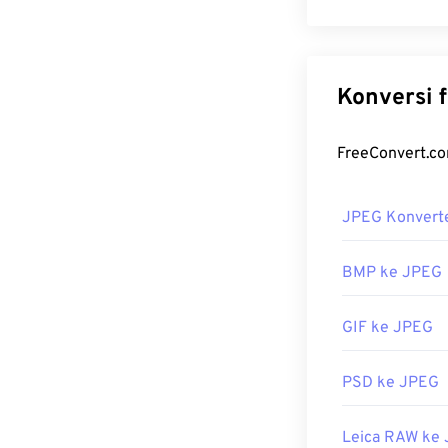
JPEG (Joint Ph
algoritma untu
penggunaannya 
sangat baik unt
menggunakan a
Jika Anda memb
yang merupakan
JPEG Konvert
Bagaiman
BMP ke JPEG
Hampir semua 
JPEG. Cukup kl
GIF ke JPEG
penampil gamba
tertentu guna 
PSD ke JPEG
File JPEG terb
seperti
Microso
Leica RAW ke
Dikembangkan 