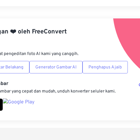
Setel ul
Terapkan
gan
❤️
oleh
FreeConvert
Simpan s
at pengeditan foto AI kami yang canggih.
ar Belakang
Generator Gambar AI
Penghapus Ajaib
mbar
ambar yang cepat dan mudah, unduh konverter seluler kami.