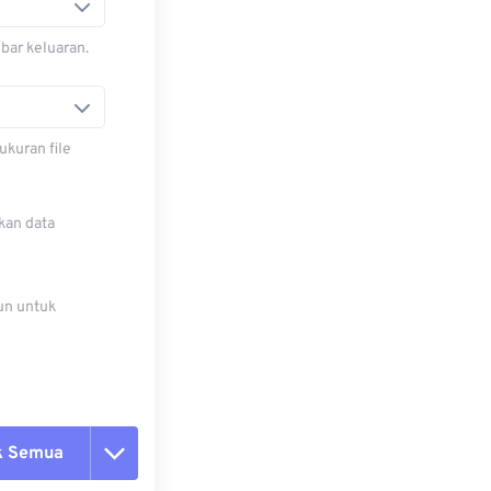
bar keluaran.
ukuran file
kan data
un untuk
k Semua