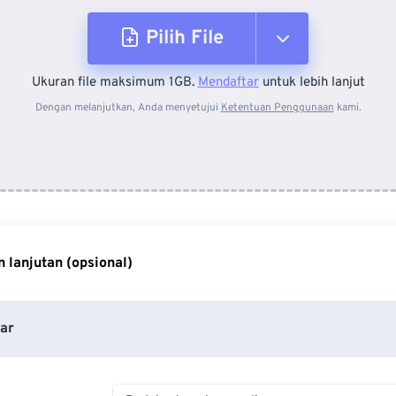
Pilih File
Ukuran file maksimum 1GB.
Mendaftar
untuk lebih lanjut
Dari Perangkat
Dengan melanjutkan, Anda menyetujui
Ketentuan Penggunaan
kami.
Dari Dropbox
Dari Google Drive
 lanjutan (opsional)
Dari OneDrive
ar
Dari Url