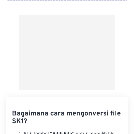
Dari Google Drive
Dari OneDrive
Dari Url
Bagaimana cara mengonversi file
SK1?