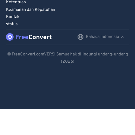
Ketentuan
Keamanan dan Kepatuhan
Kontak
status
Bahasa Indonesia
English
Deutsch
© FreeConvert.comVERSI Semua hak dilindungi undang-undang
(2026)
Español
Français
Português
Italiano
Dutch
日本語