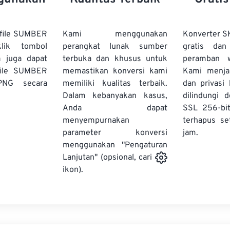
file SUMBER
Kami menggunakan
Konverter S
lik tombol
perangkat lunak sumber
gratis dan
a juga dapat
terbuka dan khusus untuk
peramban 
file SUMBER
memastikan konversi kami
Kami menj
PNG secara
memiliki kualitas terbaik.
dan privasi
Dalam kebanyakan kasus,
dilindungi 
Anda dapat
SSL 256-bi
menyempurnakan
terhapus se
parameter konversi
jam.
menggunakan "Pengaturan
Lanjutan" (opsional, cari
ikon).