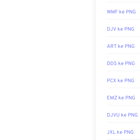
berhati-hatila
PNG adalah kem
WMF ke PNG
belakang trans
DJV ke PNG
Dikembangkan 
ART ke PNG
Rilis Awal:
1 Ok
Tautan yang b
DDS ke PNG
Artikel LifeWi
PCX ke PNG
Artikel Wiki t
Alat PNG Terka
EMZ ke PNG
Gunakan
Pemil
DJVU ke PNG
JXL ke PNG