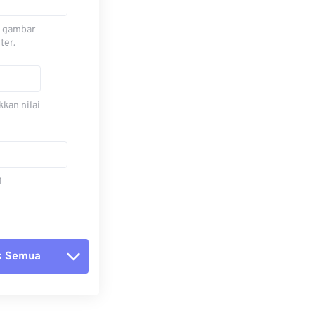
n gambar
ter.
kan nilai
1
k Semua
ang semua opsi