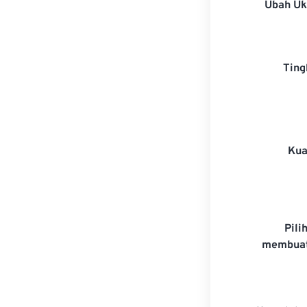
Ubah U
Ting
Kua
Pili
membuat