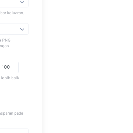
bar keluaran.
le PNG
engan
lebih baik
nsparan pada