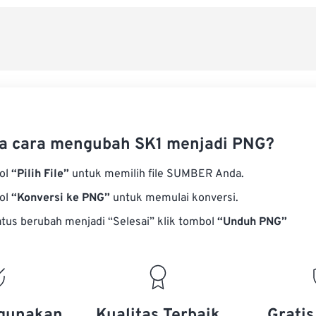
Terapkan
Simpan s
a cara mengubah SK1 menjadi PNG?
bol
“Pilih File”
untuk memilih file SUMBER Anda.
bol
“Konversi ke PNG”
untuk memulai konversi.
atus berubah menjadi “Selesai” klik tombol
“Unduh PNG”
gunakan
Kualitas Terbaik
Grati