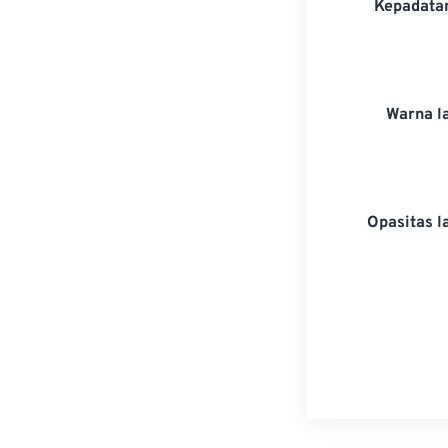
Kepadatan
Warna l
Opasitas l