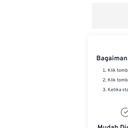
Bagaiman
Klik tom
Klik tom
Ketika st
Mudah Di