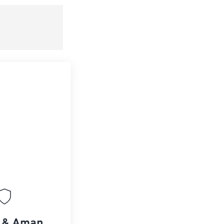
 dari Preset
ebagai Preset
s & Aman