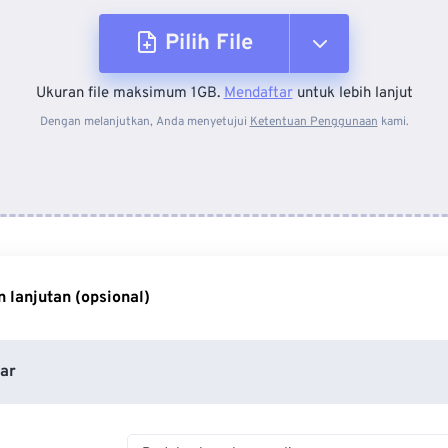
Pilih File
Ukuran file maksimum 1GB.
Mendaftar
untuk lebih lanjut
Dari Perangkat
Dengan melanjutkan, Anda menyetujui
Ketentuan Penggunaan
kami.
Dari Dropbox
Dari Google Drive
 lanjutan (opsional)
Dari OneDrive
ar
Dari Url