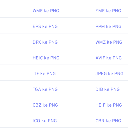
h saat menambahkannya ke halaman web. Salah satu fitur menar
ampuannya untuk menciptakan transparansi pada gambar, ter
WMF ke PNG
EMF ke PNG
paran.
EPS ke PNG
PPM ke PNG
oleh:
PNG Development Group
DPX ke PNG
WMZ ke PNG
tober 1996
erguna:
HEIC ke PNG
AVIF ke PNG
re tentang PNG
TIF ke PNG
JPEG ke PNG
entang PNG
it:
TGA ke PNG
DIB ke PNG
ih Warna
kami untuk memilih warna dari gambar
CBZ ke PNG
HEIF ke PNG
ICO ke PNG
CBR ke PNG