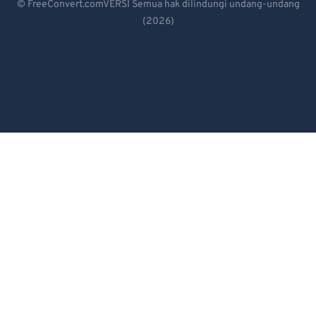
© FreeConvert.comVERSI Semua hak dilindungi undang-undang
(2026)
Español
Français
Português
Italiano
Dutch
日本語
简体中文
繁體中文
한국어
Svenska
Türkçe