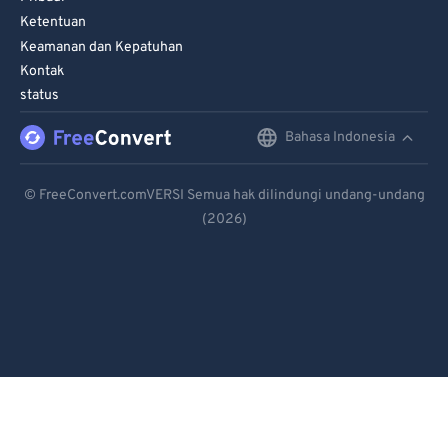
Ketentuan
Keamanan dan Kepatuhan
Kontak
status
Bahasa Indonesia
English
Deutsch
© FreeConvert.comVERSI Semua hak dilindungi undang-undang
(2026)
Español
Français
Português
Italiano
Dutch
日本語