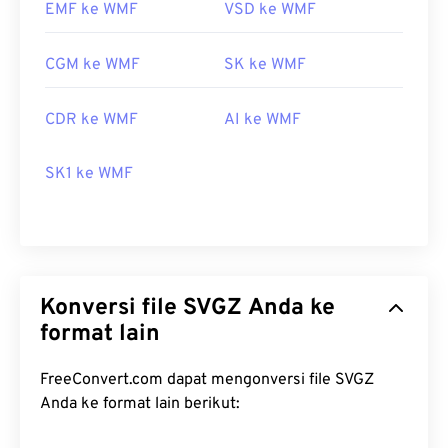
menggunakan program gambar yang kompatibel,
EMF ke WMF
VSD ke WMF
seperti
CorelDraw Graphics Suite
. Program
populer lainnya yang dapat membuka WMF di
CGM ke WMF
SK ke WMF
Windows dan macOS adalah
Adobe Illustrator
.
Penampil alternatif yang patut dicoba adalah
CDR ke WMF
AI ke WMF
XnView MP
, yang bersifat lintas platform dan
gratis. Program yang dapat membuka WMF di
SK1 ke WMF
Windows antara lain
PhotoFiltre Studio
,
Ability
Photopaint
, dan
Ultimate Paint
. Di macOS,
alternatif yang bagus adalah
WMF Converter Pro
.
Dikembangkan oleh:
Microsoft
Rilis Awal:
1992
Konversi file SVGZ Anda ke
format lain
FreeConvert.com dapat mengonversi file SVGZ
Anda ke format lain berikut: