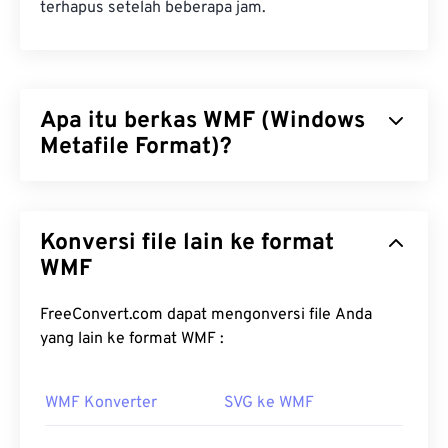
terhapus setelah beberapa jam.
Apa itu berkas WMF (Windows
Metafile Format)?
Windows Metafile Format (WMF) adalah jenis
berkas Microsoft Windows (Windows) yang dapat
Konversi file lain ke format
menyimpan gambar vektor dan bitmap. Microsoft
merancang WMF untuk berbagi data grafis antar
WMF
aplikasi Microsoft. WMF adalah pendahulu 16-bit
dari Enhanced Windows Metafile (EMF) 32-bit.
FreeConvert.com dapat mengonversi file Anda
yang lain ke format WMF :
Bagaimana cara membuka berkas
WMF?
WMF Konverter
SVG ke WMF
WMF dapat dibuka dengan mudah di Windows