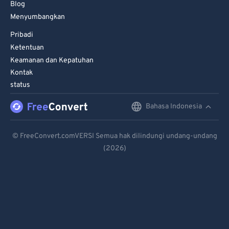
Blog
Menyumbangkan
Pribadi
Ketentuan
Keamanan dan Kepatuhan
Kontak
status
Bahasa Indonesia
English
Deutsch
© FreeConvert.comVERSI Semua hak dilindungi undang-undang
(2026)
Español
Français
Português
Italiano