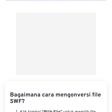
Dari Google Drive
Dari OneDrive
Dari Url
Bagaimana cara mengonversi file
SWF?