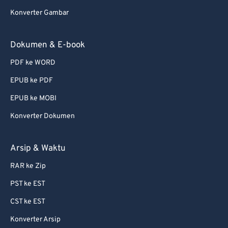
76
76
Konverter Gambar
77
77
78
78
Dokumen & E-book
79
79
PDF ke WORD
80
80
EPUB ke PDF
81
81
EPUB ke MOBI
82
82
Konverter Dokumen
83
83
84
84
Arsip & Waktu
85
85
RAR ke Zip
86
86
PST ke EST
87
87
CST ke EST
88
88
Konverter Arsip