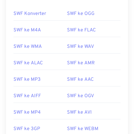
00
00
00
00
00
00
00
00
SWF Konverter
SWF ke OGG
SWF ke M4A
SWF ke FLAC
00
00
00
00
00
00
00
00
01
01
01
01
01
01
01
01
SWF ke WMA
SWF ke WAV
02
02
02
02
02
02
02
02
SWF ke ALAC
SWF ke AMR
03
03
03
03
03
03
03
03
04
04
04
04
04
04
04
04
SWF ke MP3
SWF ke AAC
05
05
05
05
05
05
05
05
06
06
06
06
06
06
06
06
SWF ke AIFF
SWF ke OGV
07
07
07
07
07
07
07
07
SWF ke MP4
SWF ke AVI
08
08
08
08
08
08
08
08
09
09
09
09
09
09
09
09
SWF ke 3GP
SWF ke WEBM