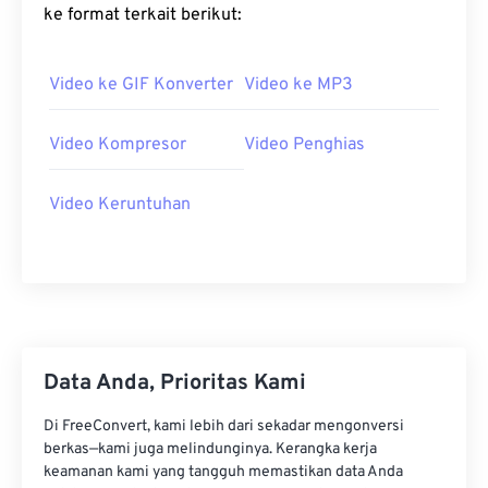
23
23
23
23
23
23
23
23
ke format terkait berikut:
24
24
24
24
24
24
25
25
25
25
25
25
Video ke GIF Konverter
Video ke MP3
26
26
26
26
26
26
Video Kompresor
Video Penghias
27
27
27
27
27
27
28
28
28
28
28
28
Video Keruntuhan
29
29
29
29
29
29
30
30
30
30
30
30
31
31
31
31
31
31
32
32
32
32
32
32
33
33
33
33
33
33
Data Anda, Prioritas Kami
34
34
34
34
34
34
Di FreeConvert, kami lebih dari sekadar mengonversi
35
35
35
35
35
35
berkas—kami juga melindunginya. Kerangka kerja
keamanan kami yang tangguh memastikan data Anda
36
36
36
36
36
36