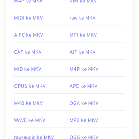
M4P ke MKV
RMI ke MKV
Bagaimana cara membuka berkas
MKV?
MIDI ke MKV
raw ke MKV
Cara terbaik untuk membuka berkas MKV adalah
AIFC ke MKV
MP1 ke MKV
dengan menggunakan
pemutar media VLC
.
Pemutar media ini kompatibel dengan semua
sistem operasi dan platform. Hal ini penting karena
CAF ke MKV
AIF ke MKV
MKV bukanlah standar industri, yang berarti
pemutar media lain mungkin tidak mendukungnya.
MID ke MKV
M4R ke MKV
Selain itu, MKV tidak menggunakan codec untuk
mengompresi ukuran berkas, yang berarti
OPUS ke MKV
APE ke MKV
berkasnya bisa sangat besar. Oleh karena itu, opsi
lain untuk membuka berkas MKV adalah
M4B ke MKV
OGA ke MKV
mengunduh codec yang sesuai dan kompatibel
dengan pemutar media yang dipilih. Untuk
WAVE ke MKV
MP2 ke MKV
melakukannya, unduh
Combined Community
Codec Pack (CCCP)
dari situs tepercaya, seperti
Ninite
.
raw-audio ke MKV
OGG ke MKV