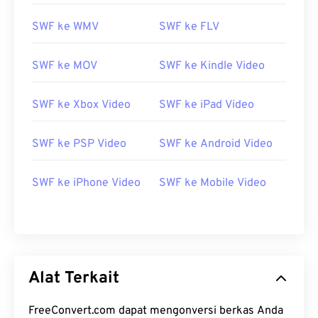
10
10
10
10
10
10
10
10
SWF ke WMV
SWF ke FLV
11
11
11
11
11
11
11
11
12
12
12
12
12
12
12
12
SWF ke MOV
SWF ke Kindle Video
13
13
13
13
13
13
13
13
14
14
14
14
14
14
14
14
SWF ke Xbox Video
SWF ke iPad Video
15
15
15
15
15
15
15
15
SWF ke PSP Video
SWF ke Android Video
16
16
16
16
16
16
16
16
17
17
17
17
17
17
17
17
SWF ke iPhone Video
SWF ke Mobile Video
18
18
18
18
18
18
18
18
19
19
19
19
19
19
19
19
20
20
20
20
20
20
20
20
21
21
21
21
21
21
21
21
Alat Terkait
22
22
22
22
22
22
22
22
FreeConvert.com dapat mengonversi berkas Anda