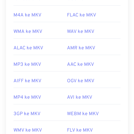
Dikembangkan oleh:
Matroska
M4A ke MKV
FLAC ke MKV
Rilis awal:
2002
Tautan yang berguna:
WMA ke MKV
WAV ke MKV
https://en.wikipedia.org/wiki/Matroska
ALAC ke MKV
AMR ke MKV
https://www.matroska.org/
MP3 ke MKV
AAC ke MKV
AIFF ke MKV
OGV ke MKV
MP4 ke MKV
AVI ke MKV
3GP ke MKV
WEBM ke MKV
WMV ke MKV
FLV ke MKV