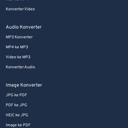
63
63
Konverter Video
64
64
65
65
Audio Konverter
66
66
MP3 Konverter
67
67
MP4 ke MP3
68
68
Video ke MP3
69
69
Konverter Audio
70
70
71
71
Image Konverter
72
72
JPG ke PDF
73
73
PDF ke JPG
74
74
HEIC ke JPG
75
75
Image ke PDF