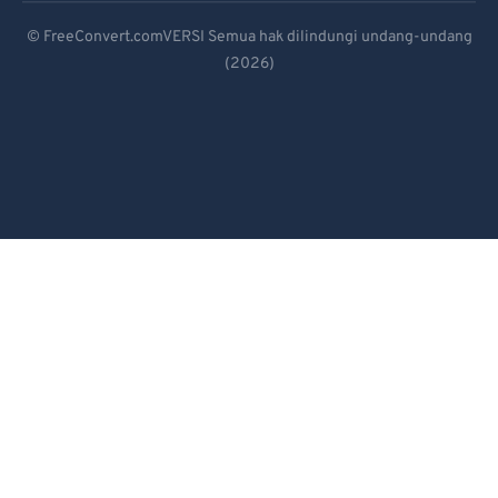
Deutsch
© FreeConvert.comVERSI Semua hak dilindungi undang-undang
(2026)
Español
Français
Português
Italiano
Dutch
日本語
简体中文
繁體中文
한국어
Svenska