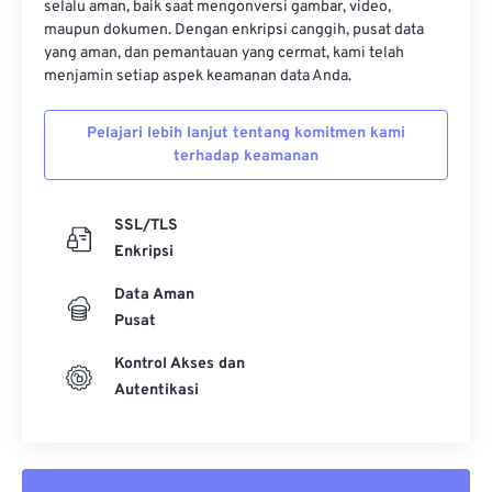
selalu aman, baik saat mengonversi gambar, video,
37
37
37
37
37
37
maupun dokumen. Dengan enkripsi canggih, pusat data
yang aman, dan pemantauan yang cermat, kami telah
38
38
38
38
38
38
menjamin setiap aspek keamanan data Anda.
39
39
39
39
39
39
Pelajari lebih lanjut tentang komitmen kami
40
40
40
40
40
40
terhadap keamanan
41
41
41
41
41
41
42
42
42
42
42
42
SSL/TLS
Enkripsi
43
43
43
43
43
43
44
44
44
44
44
44
Data Aman
Pusat
45
45
45
45
45
45
Kontrol Akses dan
46
46
46
46
46
46
Autentikasi
47
47
47
47
47
47
48
48
48
48
48
48
49
49
49
49
49
49