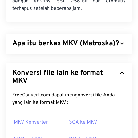
dengan enkripsi SSL 256-bit dan otomatis
terhapus setelah beberapa jam.
Apa itu berkas MKV (Matroska)?
Matroska (MKV) adalah standar kontainer gratis
dan sumber terbuka yang dapat menampung
Konversi file lain ke format
berkas audiovisual dan multimedia dalam jumlah
tak terbatas dalam satu format berkas. Karena
MKV
bersifat sumber terbuka, pengguna dapat
menyesuaikannya dengan
perangkat lunak sumber
FreeConvert.com dapat mengonversi file Anda
terbuka
. Namanya berasal dari boneka "
yang lain ke format MKV :
Matryoshka
", jenis kerajinan tangan Rusia yang
terkenal, terdiri dari satu set boneka kayu
MKV Konverter
3GA ke MKV
berukuran kecil yang ditumpuk satu di atas yang
lain.