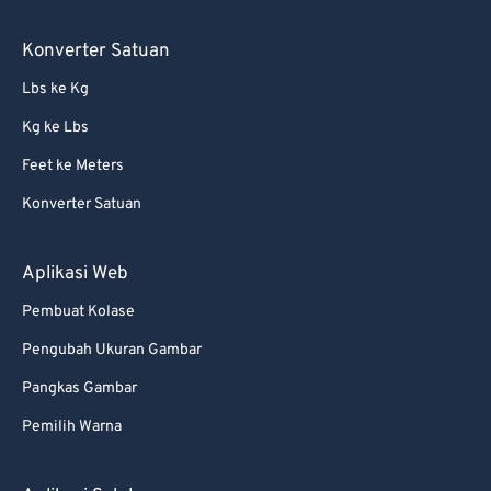
89
89
90
90
Konverter Satuan
91
91
Lbs ke Kg
92
92
Kg ke Lbs
93
93
Feet ke Meters
94
94
Konverter Satuan
95
95
96
96
Aplikasi Web
97
97
Pembuat Kolase
98
98
Pengubah Ukuran Gambar
99
99
Pangkas Gambar
Pemilih Warna