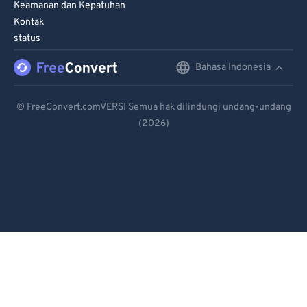
Keamanan dan Kepatuhan
Kontak
status
Bahasa Indonesia
English
Deutsch
© FreeConvert.comVERSI Semua hak dilindungi undang-undang
(2026)
Español
Français
Português
Italiano
Dutch
日本語
简体中文