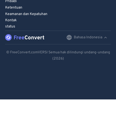
Pribadi
Ketentuan
Keamanan dan Kepatuhan
Kontak
status
Bahasa Indonesia
English
Deutsch
© FreeConvert.comVERSI Semua hak dilindungi undang-undang
(2026)
Español
Français
Português
Italiano
Dutch
日本語