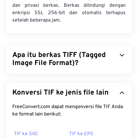
dan privasi berkas. Berkas dilindungi dengan
enkripsi SSL 256-bit dan otomatis terhapus
setelah beberapa jam.
Apa itu berkas TIFF (Tagged
Image File Format)?
Tagged Image File Format (TIFF), juga dikenal
sebagai TIF, adalah salah satu format berkas
Konversi TIF ke jenis file lain
gambar yang paling umum. Penggunaan berkas
TIFF yang paling umum adalah dalam iklan digital
dan penerbitan desktop. Struktur bitmap dan
FreeConvert.com dapat mengonversi file TIF Anda
raster TIFF memberikan fleksibilitas bagi format
ke format lain berikut:
berkas ini untuk berfungsi sebagai
wadah
bagi
JPEG, berkas gambar dengan kompresi lossless,
TIF ke SVG
TIF ke EPS
gambar berlapis, atau sebagai halaman.