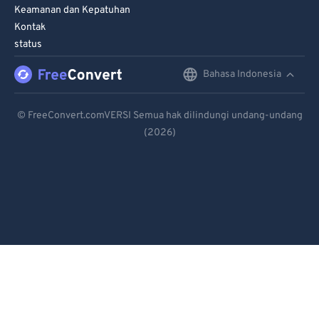
Keamanan dan Kepatuhan
Kontak
status
Bahasa Indonesia
English
Deutsch
© FreeConvert.comVERSI Semua hak dilindungi undang-undang
(2026)
Español
Français
Português
Italiano
Dutch
日本語
简体中文