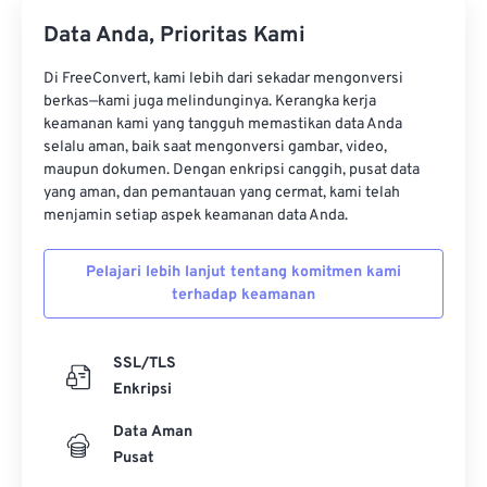
Dikembangkan oleh:
Aldus Corporation
, sekarang
Data Anda, Prioritas Kami
Adobe Inc.
Rilis Awal:
1986
Di FreeConvert, kami lebih dari sekadar mengonversi
berkas—kami juga melindunginya. Kerangka kerja
Tautan yang berguna:
keamanan kami yang tangguh memastikan data Anda
selalu aman, baik saat mengonversi gambar, video,
https://www.adobe.io/open/standards/TIFF.html
maupun dokumen. Dengan enkripsi canggih, pusat data
https://www.file-extensions.org/ekstensi-file-tiff
yang aman, dan pemantauan yang cermat, kami telah
menjamin setiap aspek keamanan data Anda.
Pelajari lebih lanjut tentang komitmen kami
terhadap keamanan
SSL/TLS
Enkripsi
Data Aman
Pusat