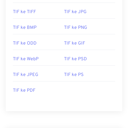
Bagaimana cara membuka berkas
TIF ke TIFF
TIF ke JPG
TIFF?
TIF ke BMP
TIF ke PNG
Program yang paling umum untuk membuka
berkas TIFF adalah
Photo Viewer
untuk Windows
TIF ke ODD
TIF ke GIF
dan
Apple Preview
untuk macOS. Program gratis
dan independen yang bisa Anda gunakan adalah
XnView MP
TIF ke WebP
. Anda juga bisa menggunakan
TIF ke PSD
konverter
TIFF ke JPG
kami jika kesulitan
membuka berkas TIFF.
TIF ke JPEG
TIF ke PS
TIF ke PDF
Program alternatif seperti
ColorStrokes
, GNU
Image Manipulation Program (
GIMP
), Adobe
Photoshop
, dan
ACDSee
juga berguna untuk
membuka dan menangani file TIFF.