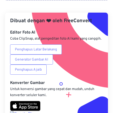
Dari Google Drive
Dibuat dengan
❤️
oleh
FreeConvert
Dari OneDrive
Editor Foto AI
Coba ClipSnap, alat pengeditan foto AI kami yang canggih.
Dari Url
Penghapus Latar Belakang
Generator Gambar AI
Penghapus Ajaib
Konverter Gambar
Untuk konversi gambar yang cepat dan mudah, unduh
konverter seluler kami.