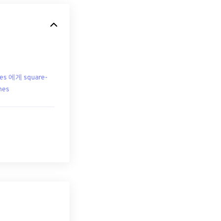
es 에게 square-
hes