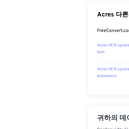
Acres 다
FreeConver
Acres 에게 squar
feet
Acres 에게 squar
kilometers
귀하의 데