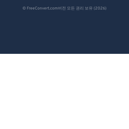
Deutsch
© FreeConvert.com버전 모든 권리 보유 (2026)
Español
Français
Português
Italiano
Dutch
日本語
简体中文
繁體中文
한국어
Svenska