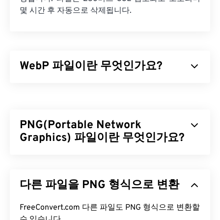
몇 시간 후 자동으로 삭제됩니다.
WebP 파일이란 무엇인가요?
WebP는
예측 압축을
사용하여 웹 페이지와 모바일
애플리케이션에 적합한 이미지를 생성하는 오픈 소
스 파일 형식입니다. WebP 이미지는
JPEG(JPG)
및
PNG(Portable Network
PNG(Portable Network Graphics)
파일보다 최대
30% 더 작지만 시각적 품질은 비슷합니다. WebP 이
Graphics) 파일이란 무엇인가요?
미지는 웹 페이지와 모바일 애플리케이션에서 빠르
게 로드됩니다.
PNG(Portable Network Graphics)는 이동성을 위해
이미지를 압축하는
래스터 기반
파일 형식입니다.
WebP 파일을 어떻게 여나요?
다른 파일을 PNG 형식으로 변환
PNG 이미지는
RGB
또는
RGBA
색상을 사용할 수 있
으며 투명도를 지원하여 아이콘이나 그래픽 디자인
WebP 파일을 여는 기본 프로그램은 여러 플랫폼에
에 사용하기 적합합니다. PNG는 투명도가 더 높은 애
FreeConvert.com 다른 파일도 PNG 형식으로 변환할
서 작동하는
Google Chrome(크롬)
입니다. WebP 파
니메이션도 지원합니다(
수 있습니다.
GIF를 APNG로
변환하는 방