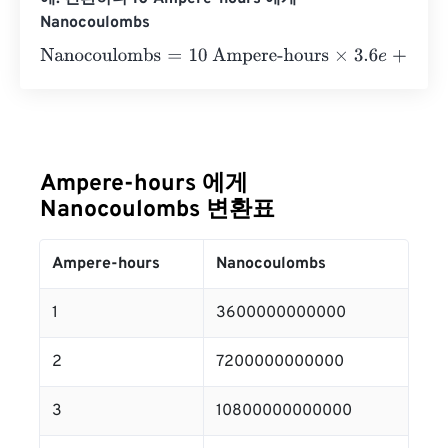
Nanocoulombs
Nanocoulombs
=
10 Ampere-hours
×
3.6
e
+
12
=
36000000
Ampere-hours 에게
Nanocoulombs 변환표
Ampere-hours
Nanocoulombs
1
3600000000000
2
7200000000000
3
10800000000000