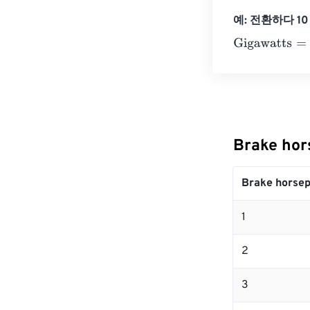
예: 전환하다 10 B
Gigawatts
=
10 
Brake ho
Brake horse
1
2
3