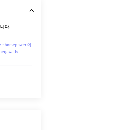
습니다.
ke horsepower 에
megawatts