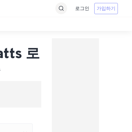
로그인
가입하기
atts 로
s