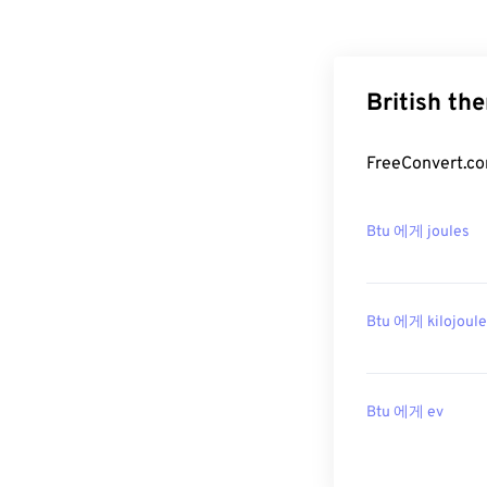
British t
FreeConvert
Btu 에게 joules
Btu 에게 kilojoul
Btu 에게 ev