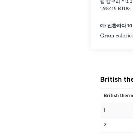
램 칼로리 * 0.
1.98415 BT
예: 전환하다 10 Br
Gram calories
=
British t
British therm
1
2