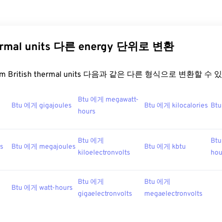
hermal units 다른 energy 단위로 변환
.com British thermal units 다음과 같은 다른 형식으로 변환할 수
Btu 에게 megawatt-
Btu 에게 gigajoules
Btu 에게 kilocalories
Btu
hours
Btu 에게
Btu
es
Btu 에게 megajoules
Btu 에게 kbtu
kiloelectronvolts
hou
Btu 에게
Btu 에게
Btu 에게 watt-hours
gigaelectronvolts
megaelectronvolts