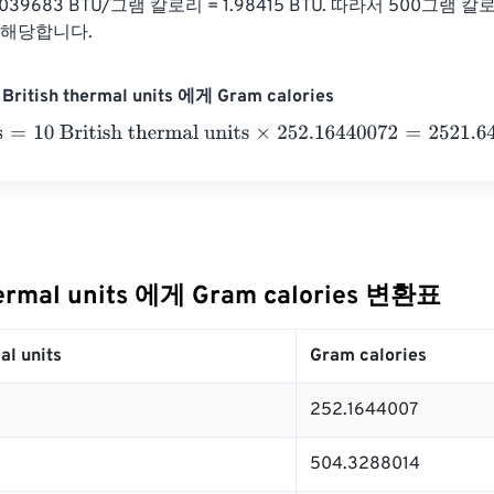
0039683 BTU/그램 칼로리 = 1.98415 BTU. 따라서 500그램 칼
U에 해당합니다.
itish thermal units 에게 Gram calories
10 British thermal units
×
252.16440072
=
2521.6440072
Gram 
hermal units 에게 Gram calories 변환표
al units
Gram calories
252.1644007
504.3288014