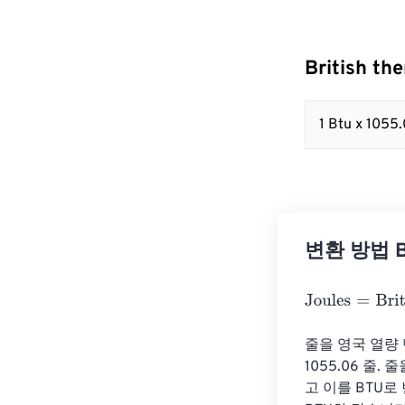
British t
1 Btu x 105
변환 방법 Bri
Joules
=
British
줄을 영국 열량 
1055.06 줄.
고 이를 BTU로 변