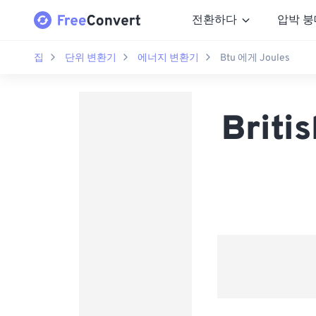
전환하다
압박 붕
집
단위 변환기
에너지 변환기
Btu 에게 Joules
Briti