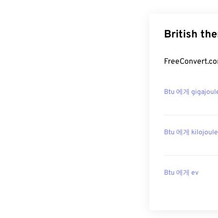
British t
FreeConvert
Btu 에게 gigajoul
Btu 에게 kilojoul
Btu 에게 ev