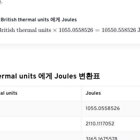
.
itish thermal units 에게 Joules
ish thermal units
×
1055.0558526
=
10550.558526
Joules
hermal units 에게 Joules 변환표
al units
Joules
1055.0558526
2110.1117052
3165.1675578