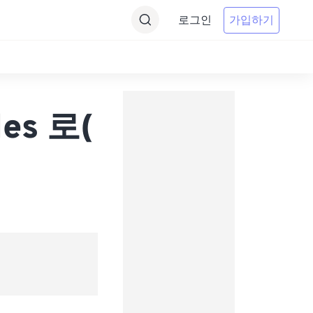
로그인
가입하기
les 로(